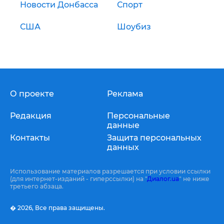
Новости Донбасса
Спорт
США
Шоубиз
О проекте
Реклама
Редакция
Персональные
данные
Контакты
Защита персональных
данных
Использование материалов разрешается при условии ссылки
(для интернет-изданий - гиперссылки) на "
Диалог.ua
" не ниже
третьего абзаца.
� 2026,
Все права защищены.