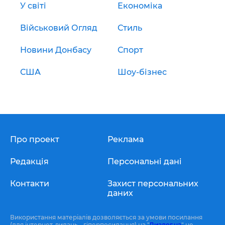
У світі
Економіка
Військовий Огляд
Стиль
Новини Донбасу
Спорт
США
Шоу-бізнес
Про проект
Реклама
Редакція
Персональні дані
Контакти
Захист персональних
даних
Використання матеріалів дозволяється за умови посилання
(для інтернет-видань - гіперпосилання) на "
Диалог.ua
" не