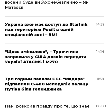
восени буде вибухонебезпечно – Ян
Матвєєв
Україна вже має доступ до Starlink
14:39
над територією Росії: в одній
спеціальній зоні – ЗМІ
"Щось змінилося", – Туреччина
14:14
запросила у США дозвіл передати
Україні ATACMS і M270
Три години палала: СБС "Мадяра"
11:39
підпалили С-400 неподалік палацу
Путіна біля Геленджика
Накі розкрив правду про те, що знає
08:00