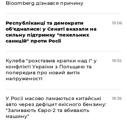
Bloomberg дізнався причину
Республіканці та демократи
19:06
об'єдналися: у Сенаті вказали на
сильну підтримку "пекельних
санкцій" проти Росії
Кулеба "розставив крапки над і" у
18:55
конфлікті України з Польщею та
попередив про новий витік
напруженості
У Росії масово ламаються китайські
18:36
авто через дефіцит якісного бензину:
"Заливають Євро-2 та вбивають
машину"