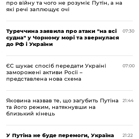
про війну та чого не розуміє Путін, а на
які речі заплющує очі
Туреччина заявила про атаки "на всі
07:30
судна" у Чорному морі та звернулася
до РФ і України
ЄС шукає спосіб передати Україні
07:00
заморожені активи Росії –
представлена ​​нова схема
Яковина назвав те, що загубить Путіна
21:44
та його режим, натякнувши на
близький кінець
У Путіна не буде перемоги, Україна
21:22