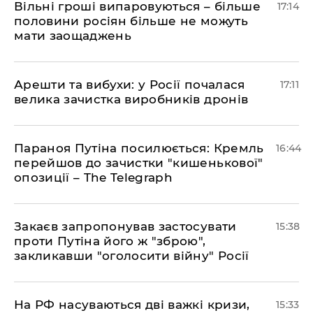
Вільні гроші випаровуються – більше
17:14
половини росіян більше не можуть
мати заощаджень
Арешти та вибухи: у Росії почалася
17:11
велика зачистка виробників дронів
Параноя Путіна посилюється: Кремль
16:44
перейшов до зачистки "кишенькової"
опозиції – The Telegraph
Закаєв запропонував застосувати
15:38
проти Путіна його ж "зброю",
закликавши "оголосити війну" Росії
На РФ насуваються дві важкі кризи,
15:33