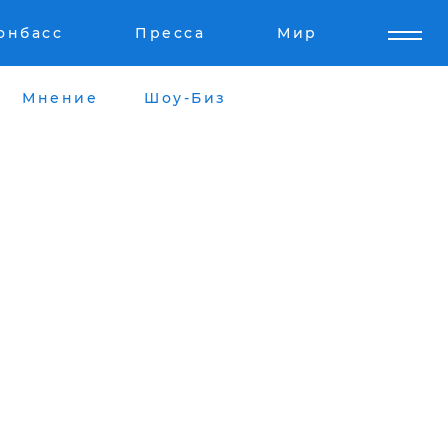
онбасс
Пресса
Мир
Мнение
Шоу-Биз