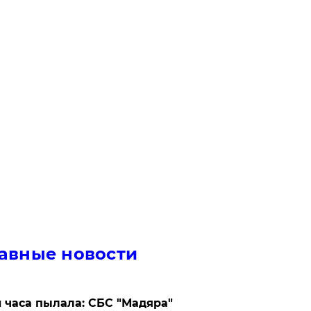
авные новости
 часа пылала: СБС "Мадяра"