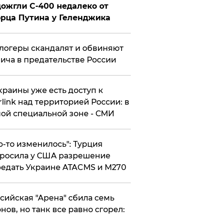
ожгли С-400 недалеко от
рца Путина у Геленджика
логеры скандалят и обвиняют
ича в предательстве России
краины уже есть доступ к
rlink над территорией России: в
ой специальной зоне - СМИ
то-то изменилось": Турция
росила у США разрешение
едать Украине ATACMS и M270
ссийская "Арена" сбила семь
нов, но танк все равно сгорел: