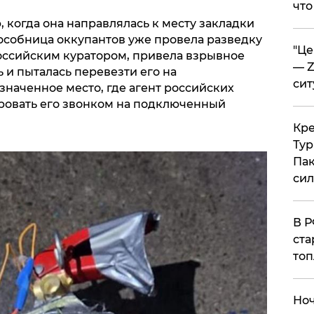
что
 когда она направлялась к месту закладки
пособница оккупантов уже провела разведку
​"Ц
российским куратором, привела взрывное
— Z
 и пыталась перевезти его на
сит
наченное место, где агент российских
ровать его звонком на подключенный
​Кр
Тур
Пак
си
​В 
ста
топ
​Но