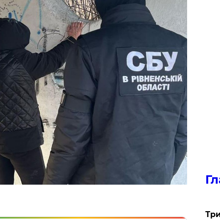
Гл
Три