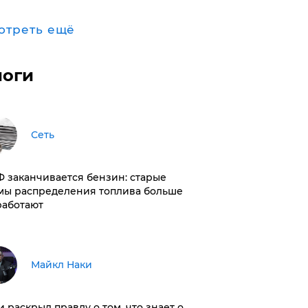
отреть ещё
логи
Сеть
РФ заканчивается бензин: старые
мы распределения топлива больше
работают
Майкл Наки
и раскрыл правду о том, что знает о