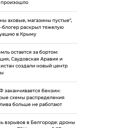
 произошло
ены аховые, магазины пустые",
-блогер раскрыл тяжелую
уацию в Крыму
емль остается за бортом:
ция, Саудовская Аравия и
истан создали новый центр
лы
РФ заканчивается бензин:
рые схемы распределения
лива больше не работают
чь взрывов в Белгороде: дроны