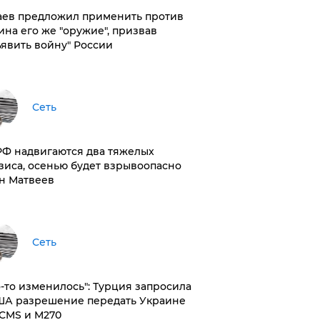
аев предложил применить против
ина его же "оружие", призвав
ъявить войну" России
Сеть
РФ надвигаются два тяжелых
зиса, осенью будет взрывоопасно
н Матвеев
Сеть
то-то изменилось": Турция запросила
ША разрешение передать Украине
CMS и M270