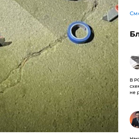
См
Б
​В 
схе
не 
Нак