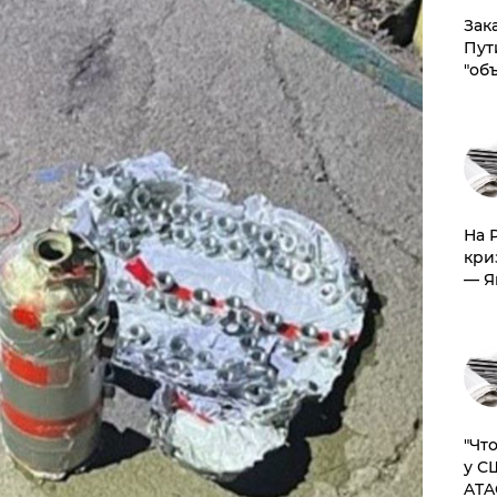
Зак
Пут
"об
На 
кри
— Я
​"Ч
у С
ATA