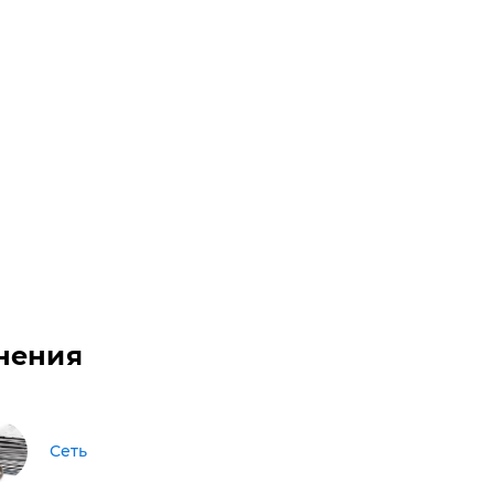
нения
Сеть