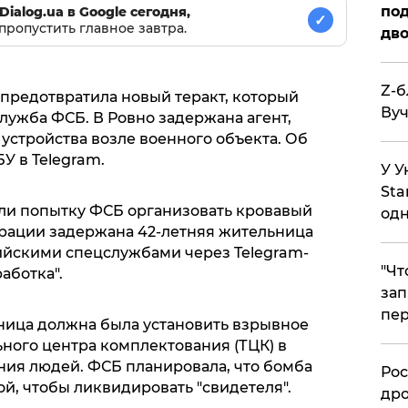
под
Dialog.ua в Google сегодня,
✓
пропустить главное завтра.
дво
Z-б
предотвратила новый теракт, который
Вуч
лужба ФСБ. В Ровно задержана агент,
устройства возле военного объекта. Об
У в Telegram.
У У
Sta
ли попытку ФСБ организовать кровавый
одн
ерации задержана 42-летняя жительница
ийскими спецслужбами через Telegram-
​"Ч
работка".
зап
пер
ница должна была установить взрывное
ного центра комплектования (ТЦК) в
ия людей. ФСБ планировала, что бомба
​Ро
ой, чтобы ликвидировать "свидетеля".
дро