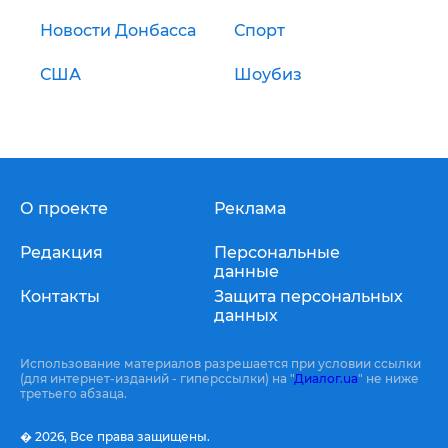
Новости Донбасса
Спорт
США
Шоубиз
О проекте
Реклама
Редакция
Персональные
данные
Контакты
Защита персональных
данных
Использование материалов разрешается при условии ссылки
(для интернет-изданий - гиперссылки) на "
Диалог.ua
" не ниже
третьего абзаца.
� 2026,
Все права защищены.