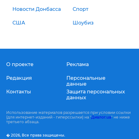
Новости Донбасса
Спорт
США
Шоубиз
О проекте
Реклама
Редакция
Персональные
данные
Контакты
Защита персональных
данных
Использование материалов разрешается при условии ссылки
(для интернет-изданий - гиперссылки) на "
Диалог.ua
" не ниже
третьего абзаца.
� 2026,
Все права защищены.