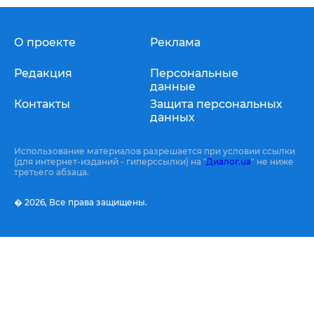
О проекте
Реклама
Редакция
Персональные
данные
Контакты
Защита персональных
данных
Использование материалов разрешается при условии ссылки
(для интернет-изданий - гиперссылки) на "
Диалог.ua
" не ниже
третьего абзаца.
� 2026,
Все права защищены.