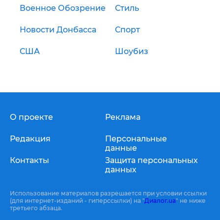
Военное Обозрение
Стиль
Новости Донбасса
Спорт
США
Шоубиз
О проекте
Реклама
Редакция
Персональные
данные
Контакты
Защита персональных
данных
Использование материалов разрешается при условии ссылки
(для интернет-изданий - гиперссылки) на "
Диалог.ua
" не ниже
третьего абзаца.