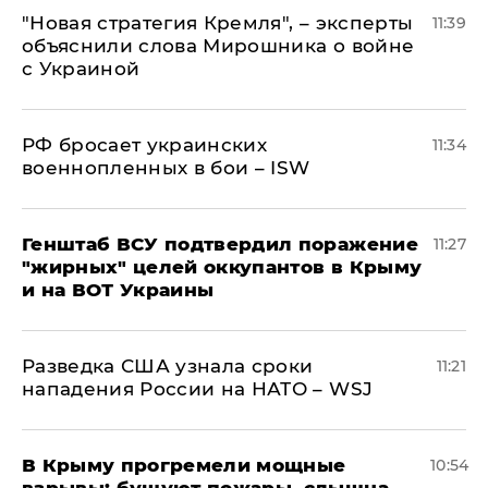
"Новая стратегия Кремля", – эксперты
11:39
объяснили слова Мирошника о войне
с Украиной
РФ бросает украинских
11:34
военнопленных в бои – ISW
Генштаб ВСУ подтвердил поражение
11:27
"жирных" целей оккупантов в Крыму
и на ВОТ Украины
Разведка США узнала сроки
11:21
нападения России на НАТО – WSJ
В Крыму прогремели мощные
10:54
взрывы: бушуют пожары, слышна