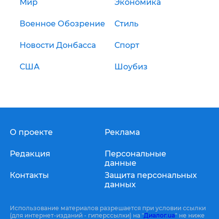
Мир
Экономика
Военное Обозрение
Стиль
Новости Донбасса
Спорт
США
Шоубиз
О проекте
Реклама
Редакция
Персональные
данные
Контакты
Защита персональных
данных
Использование материалов разрешается при условии ссылки
(для интернет-изданий - гиперссылки) на "
Диалог.ua
" не ниже