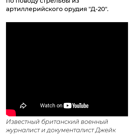
по поводу стрельбы из
артиллерийского орудия "Д-20".
Известный британский военный
журналист и документалист Джейк