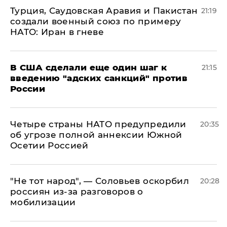
Турция, Саудовская Аравия и Пакистан
21:19
создали военный союз по примеру
НАТО: Иран в гневе
В США сделали еще один шаг к
21:15
введению "адских санкций" против
России
Четыре страны НАТО предупредили
20:35
об угрозе полной аннексии Южной
Осетии Россией
​"Не тот народ", — Соловьев оскорбил
20:28
россиян из-за разговоров о
мобилизации