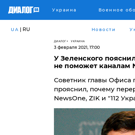
Украина
Военное об
| RU
UA
Новости
У
ДИАЛОГ
УКРАИНА
3 февраля 2021, 17:00
У Зеленского поясни
не поможет каналам N
Советник главы Офиса 
прояснил, почему пере
NewsOne, ZIK и "112 Ук