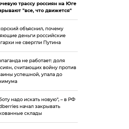
чевую трассу россиян на Юге
зрывают "все, что движется"
орский объяснил, почему
яющие деньги российские
гархи не свергли Путина
опаганда не работает: доля
сиян, считающих войну против
аины успешной, упала до
нимума
боту надо искать новую", – в РФ
dberries начал закрывать
кованные склады