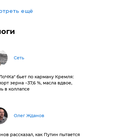
отреть ещё
логи
Сеть
оЛоЧКа" бьет по карману Кремля:
орт зерна −37,6 %, масла вдвое,
ль в коллапсе
Олег Жданов
нов рассказал, как Путин пытается