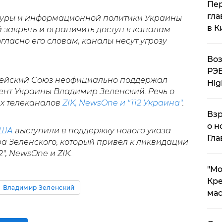
Пер
гла
туры и информационной политики Украины
в К
 закрыть и ограничить доступ к каналам
огласно его словам, каналы несут угрозу
Воз
РЭБ
опейский Союз неофициально поддержал
Hig
ент Украины Владимир Зеленский. Речь о
их телеканалов
ZIK, NewsOne и "112 Украина"
.
Взр
о н
ША
выступили в поддержку нового указа
Гла
 Зеленского, который привел к ликвидации
", NewsOne и ZIK.
​"М
Кре
Владимир Зеленский
мас