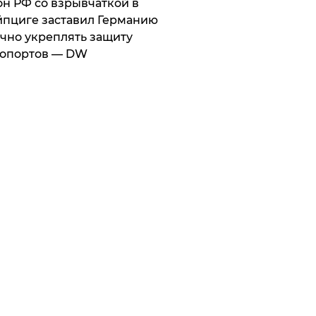
он РФ со взрывчаткой в
пциге заставил Германию
чно укреплять защиту
ропортов — DW