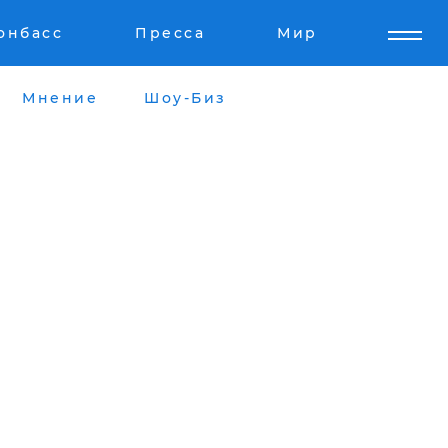
онбасс
Пресса
Мир
Мнение
Шоу-Биз