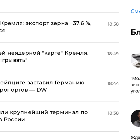
См
Кремля: экспорт зерна −37,6 %,
18:58
се
Б
ей неядерной "карте" Кремля,
18:49
ыгрывать"
​"М
 Лейпциге заставил Германию
18:44
эксп
эропортов — DW
уго
или крупнейший терминал по
18:38
в России
Жда