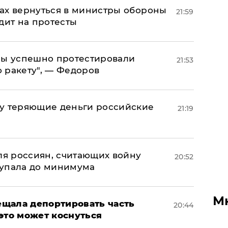
ах вернуться в министры обороны
21:59
дит на протесты
 мы успешно протестировали
21:53
 ракету", — Федоров
му теряющие деньги российские
21:19
а
оля россиян, считающих войну
20:52
 упала до минимума
М
щала депортировать часть
20:44
это может коснуться