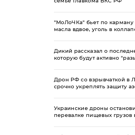
семье Главкома ВКС РФ
​"МоЛоЧКа" бьет по карману 
масла вдвое, уголь в коллап
Дикий рассказал о последн
которую будут активно "раз
​Дрон РФ со взрывчаткой в
срочно укреплять защиту а
Украинские дроны останов
перевалке пищевых грузов 