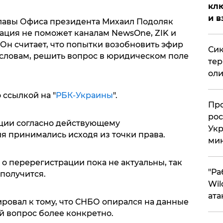
клю
и в
 главы Офиса президента Михаил Подоляк
ация не поможет каналам NewsOne, ZIK и
 Он считает, что попытки возобновить эфир
Сик
 словам, решить вопрос в юридическом поле
тер
оли
 ссылкой на "
РБК-Украины
".
​Пр
рос
кции согласно действующему
Укр
я принимались исходя из точки права.
ми
 о перерегистрации пока не актуальны, так
"Ра
 получится.
Wil
ата
ировал к тому, что СНБО опирался на данные
й вопрос более конкретно.