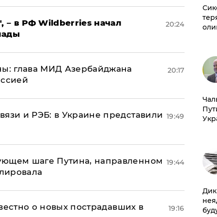
Сик
тер
, – в РФ Wildberries начал
20:24
оли
лады
ны: глава МИД Азербайджана
20:17
иссией
Чал
Пут
вязи и РЭБ: в Украине представили
19:49
Укр
ующем шаге Путина, направленном
19:44
улировала
Дик
нея
известно о новых пострадавших в
19:16
буд