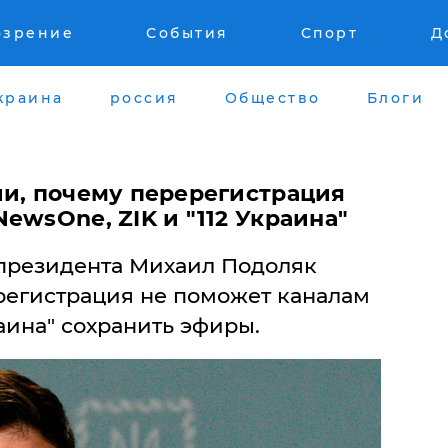
озрение
События
Спорт
Д
краина
россия
Общество
Блоги
ли, почему перерегистрация
ewsOne, ZIK и "112 Украина"
президента Михаил Подоляк
регистрация не поможет каналам
раина" сохранить эфиры.