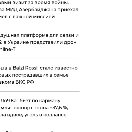
вый визит за время войны:
ва МИД Азербайджана приехал
иев с важной миссией
душная платформа для связи и
: в Украине представили дрон
hline-T
ыв в Balzi Rossi: стало известно
овых пострадавших в семье
вкома ВКС РФ
оЛоЧКа" бьет по карману
мля: экспорт зерна −37,6 %,
ла вдвое, уголь в коллапсе