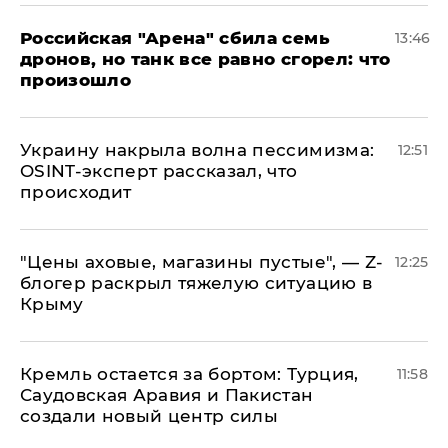
​Российская "Арена" сбила семь
13:46
дронов, но танк все равно сгорел: что
произошло
​Украину накрыла волна пессимизма:
12:51
OSINT-эксперт рассказал, что
происходит
​"Цены аховые, магазины пустые", — Z-
12:25
блогер раскрыл тяжелую ситуацию в
Крыму
​Кремль остается за бортом: Турция,
11:58
Саудовская Аравия и Пакистан
создали новый центр силы