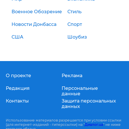
Военное Обозрение
Стиль
Новости Донбасса
Спорт
США
Шоубиз
О проекте
Реклама
Редакция
Персональные
данные
Контакты
Защита персональных
данных
Использование материалов разрешается при условии ссылки
(для интернет-изданий - гиперссылки) на "
Диалог.ua
" не ниже
третьего абзаца.