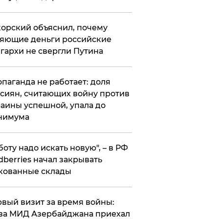
орский объяснил, почему
яющие деньги российские
гархи не свергли Путина
опаганда не работает: доля
сиян, считающих войну против
аины успешной, упала до
нимума
боту надо искать новую", – в РФ
dberries начал закрывать
кованные склады
вый визит за время войны:
ва МИД Азербайджана приехал