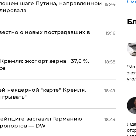
См
ующем шаге Путина, направленном
19:44
улировала
Б
известно о новых пострадавших в
19:16
Кремля: экспорт зерна −37,6 %,
18:58
​"М
се
эксп
уго
ей неядерной "карте" Кремля,
18:49
ыгрывать"
 Лейпциге заставил Германию
18:44
Жда
эропортов — DW
отс