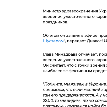
Министр здравоохранения Укр
введения ужесточенного каран
праздников.
Об этом он заявил в эфире про
Шустером
", передает Диалог.U
Глава Минздрава отмечает: поск
введение ужесточенного каран
Он считает, что с точки зрени
наиболее эффективным средст
"Поймите, мы живем в Украине. 
понимаем, что если жесткий ка
там его придерживаются. А у н
22:00, то мы видим, что на сам
поэтому мы пытаемся найти б