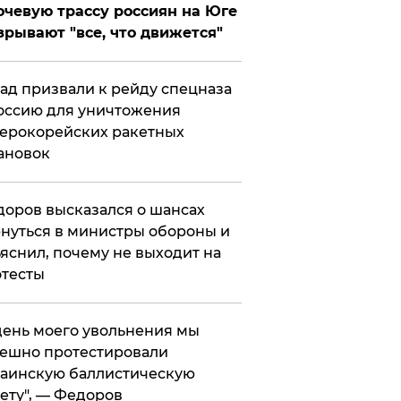
чевую трассу россиян на Юге
зрывают "все, что движется"
ад призвали к рейду спецназа
оссию для уничтожения
ерокорейских ракетных
ановок
оров высказался о шансах
нуться в министры обороны и
яснил, почему не выходит на
тесты
 день моего увольнения мы
ешно протестировали
аинскую баллистическую
ету", — Федоров