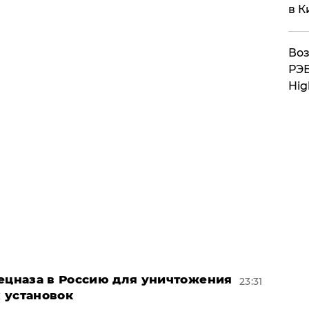
в К
Воз
РЭБ
Hig
пецназа в Россию для уничтожения
23:31
 установок