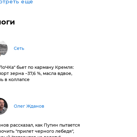
отреть ещё
логи
Сеть
оЛоЧКа" бьет по карману Кремля:
орт зерна −37,6 %, масла вдвое,
ль в коллапсе
Олег Жданов
нов рассказал, как Путин пытается
рочить "прилет черного лебедя",