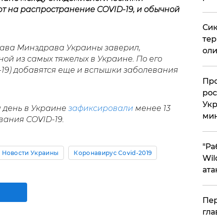
т на распространение COVID-19, и обычной
Сик
тер
лава Минздрава Украины заверил,
оли
ной из самых тяжелых в Украине. По его
-19) добавятся еще и вспышки заболевания
​Пр
рос
Укр
й день в Украине
зафиксировали
менее 13
ми
вания COVID-19.
"Ра
Новости Украины
Коронавирус Covid-2019
Wil
ата
Пер
гла