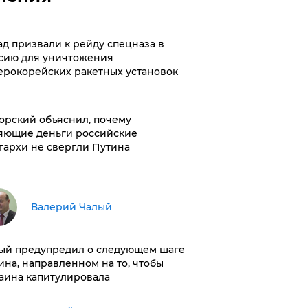
ад призвали к рейду спецназа в
сию для уничтожения
ерокорейских ракетных установок
орский объяснил, почему
яющие деньги российские
гархи не свергли Путина
Валерий Чалый
ый предупредил о следующем шаге
ина, направленном на то, чтобы
аина капитулировала