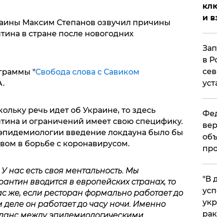
клю
и в
аины Максим Степанов озвучил причины
тина в стране после новогодних
Зап
в Р
сев
граммы "
Свобода слова с Савиком
уст
A.
ольку речь идет об Украине, то здесь
Фед
тина и ограничений имеет свою специфику.
вер
я эпидемиологии введение локдауна было бы
объ
вом в борьбе с коронавирусом.
про
У нас есть своя ментальность. Мы
​"В
рантин вводится в европейских странах, то
усп
ас же, если ресторан формально работает до
укр
ом деле он работает до часу ночи. Именно
рак
аланс между
эпидемиологическими