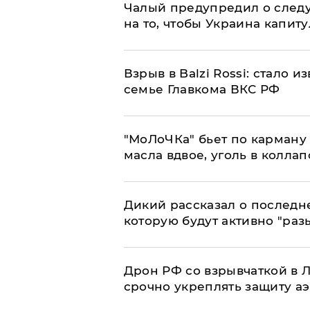
Чалый предупредил о след
на то, чтобы Украина капит
Взрыв в Balzi Rossi: стало 
семье Главкома ВКС РФ
​"МоЛоЧКа" бьет по карману 
масла вдвое, уголь в коллап
Дикий рассказал о последн
которую будут активно "раз
​Дрон РФ со взрывчаткой в
срочно укреплять защиту а