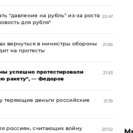
ь "давление на рубль" из-за роста
22:47
новость для рубля"
ах вернуться в министры обороны
21:59
дит на протесты
я мы успешно протестировали
21:53
ю ракету", — Федоров
му теряющие деньги российские
21:19
а
оля россиян, считающих войну
20:52
М