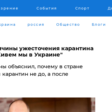
озрение
События
Спорт
Д
краина
россия
Общество
Блоги
ичины ужесточения карантина
Живем мы в Украине"
ы объяснил, почему в стране
карантин не до, а после