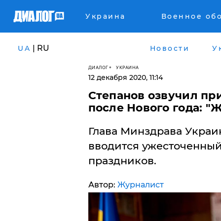
Украина
Военное об
| RU
UA
Новости
У
ДИАЛОГ
УКРАИНА
12 декабря 2020, 11:14
Степанов озвучил пр
после Нового года: "
Глава Минздрава Украин
вводится ужесточенный 
праздников.
Автор:
Журналист