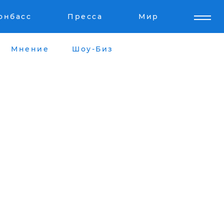
онбасс
Пресса
Мир
Мнение
Шоу-Биз