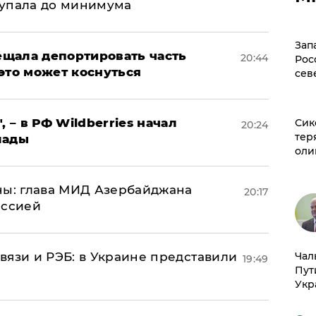
 упала до минимума
Зап
щала депортировать часть
20:44
Рос
это может коснуться
сев
, – в РФ Wildberries начал
Сик
20:24
тер
лады
оли
ны: глава МИД Азербайджана
20:17
иссией
Чал
вязи и РЭБ: в Украине представили
19:49
Пут
Укр