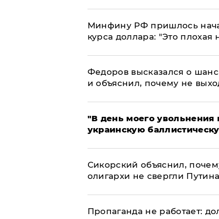
Минфину РФ пришлось начат
курса доллара: "Это плохая 
Федоров высказался о шанс
и объяснил, почему не выхо
​"В день моего увольнени
украинскую баллистическу
Сикорский объяснил, поче
олигархи не свергли Путин
​Пропаганда не работает: д