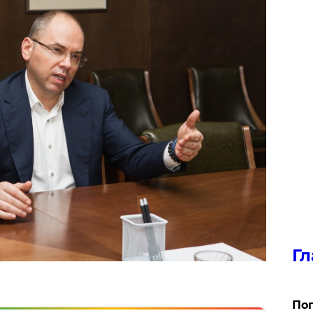
Гл
Поп