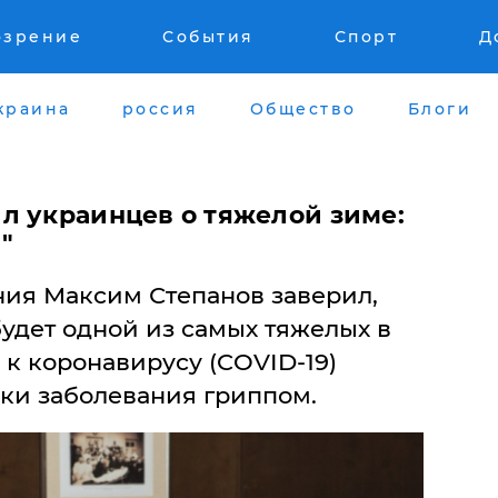
озрение
События
Спорт
Д
краина
россия
Общество
Блоги
л украинцев о тяжелой зиме:
"
ия Максим Степанов заверил,
удет одной из самых тяжелых в
 к коронавирусу (COVID-19)
ки заболевания гриппом.