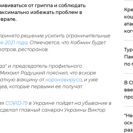
ививаться от гриппа и соблюдать
Кре
аксимально избежать проблем в
кош
врале.
ата
ког
принято решение усилить ограничительные
я 2021 года
. Отмечается, что Кабмин будет
еатров, ресторанов.
Тур
Пак
по 
ода" и председатель профильного
Михаил Радуцкий пояснил, что вскоре
атную вакцину от
коронавируса
, и уже
В С
в, которые первыми ее получат.
вве
про
ия
COVID-19
в Украине пойдет на убывание в
е сделал главный санврач Украины Виктор
​"Н
оск
раз