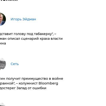
Игорь Эйдман
дставит голову под табакерку", –
ман описал сценарий краха власти
ина
Сеть
тин получит преимущество в войне
краиной", – колумнист Bloomberg
достерег Запад от ошибки