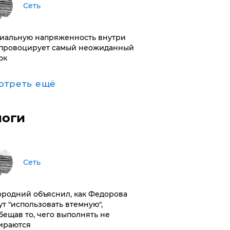
Сеть
иальную напряженность внутри
провоцирует самый неожиданный
ок
отреть ещё
логи
Сеть
ородний объяснил, как Федорова
ут "использовать втемную",
бещав то, чего выполнять не
ираются