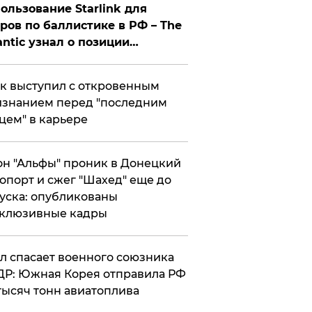
ользование Starlink для
ров по баллистике в РФ – The
antic узнал о позиции
знесмена
к выступил с откровенным
знанием перед "последним
цем" в карьере
н "Альфы" проник в Донецкий
опорт и сжег "Шахед" еще до
уска: опубликованы
склюзивные кадры
ул спасает военного союзника
Р: Южная Корея отправила РФ
тысяч тонн авиатоплива