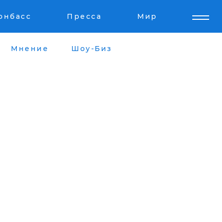
онбасс
Пресса
Мир
Мнение
Шоу-Биз