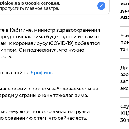
Dialog.ua в Google сегодня,
исп
✓
пропустить главное завтра.
уда
Atl
би
нге в Кабмине, министр здравоохранения
Уси
 предстоящая зима будет одной из самых
при
ам, к коронавирусу (COVID-19) добавятся
тан
иппом. Он подчеркнул, что нужно
ость.
Дро
о ссылкой на
брифинг
.
аэр
зап
эк
ачале осени с ростом заболеваемости на
ереди у страны очень тяжелая зима.
​Се
истему ждет колоссальная нагрузка,
КНД
 сравнению с тем, что сейчас есть.
30 