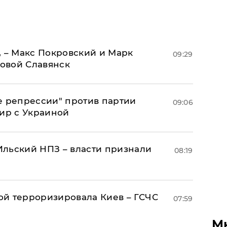
, – Макс Покровский и Марк
09:29
овой Славянск
е репрессии" против партии
09:06
мир с Украиной
льский НПЗ – власти признали
08:19
й терроризировала Киев – ГСЧС
07:59
М