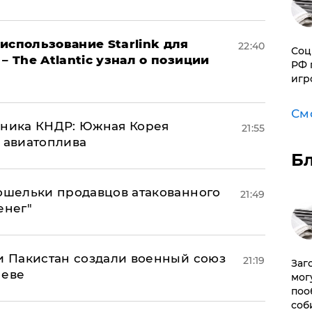
использование Starlink для
22:40
Соц
– The Atlantic узнал о позиции
РФ 
игр
См
юзника КНДР: Южная Корея
21:55
н авиатоплива
Б
кошельки продавцов атакованного
21:49
енег"
 и Пакистан создали военный союз
21:19
Заг
неве
мог
поо
соб