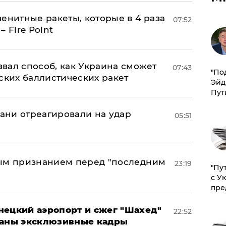
енитные ракеты, которые в 4 раза
07:52
 Fire Point
вал способ, как Украина сможет
07:43
​"По
ских баллистических ракет
Эйд
Пут
рани отреагировали на удар
05:51
ным признанием перед "последним
23:19
"Пу
с У
пре
нецкий аэропорт и сжег "Шахед"
22:52
ваны эксклюзивные кадры