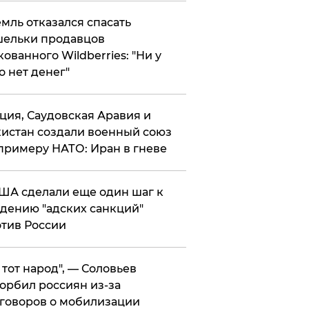
мль отказался спасать
ельки продавцов
кованного Wildberries: "Ни у
о нет денег"
ция, Саудовская Аравия и
истан создали военный союз
примеру НАТО: Иран в гневе
ША сделали еще один шаг к
дению "адских санкций"
тив России
е тот народ", — Соловьев
орбил россиян из-за
говоров о мобилизации