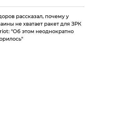
оров рассказал, почему у
аины не хватает ракет для ЗРК
riot: "Об этом неоднократно
орилось"