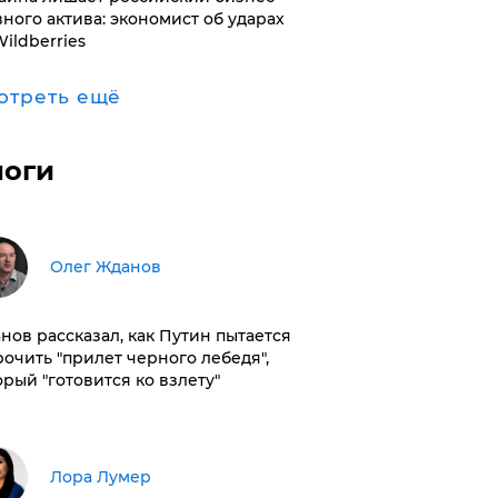
вного актива: экономист об ударах
Wildberries
отреть ещё
логи
Олег Жданов
нов рассказал, как Путин пытается
рочить "прилет черного лебедя",
орый "готовится ко взлету"
​Лора Лумер