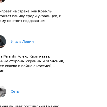
играет на страхе: как Кремль
гоняет панику среди украинцев, и
ему не стоит поддаваться
Игаль Левин
ва Palantir Алекс Карп назвал
ьные стороны Украины и объяснил,
 ее спасло в войне с Россией, –
ин
Сеть
раина лишает российский бизнес