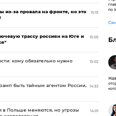
гла
по 
ы из-за провала на фронте, но это
15:15
J
См
лючевую трассу россиян на Юге и
15:05
Б
ся"
сти: кому обязательно нужно
15:02
Жда
отс
Трамп быть тайным агентом России,
14:33
кот
 в Польше меняются, но угрозы
14:01
ое исследование