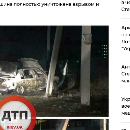
в ч
шина полностью уничтожена взрывом и
Ст
Арм
по 
Лоз
"Ук
Ант
Сте
млн
Укр
вое
ма