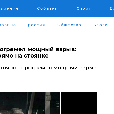
озрение
События
Спорт
Д
краина
россия
Общество
Блоги
рогремел мощный взрыв:
ямо на стоянке
 стоянке прогремел мощный взрыв