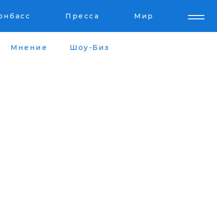
онбасс
Пресса
Мир
Мнение
Шоу-Биз