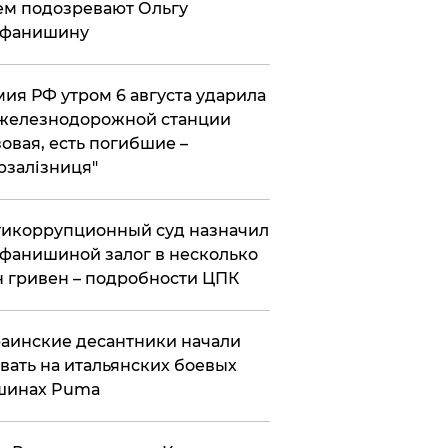
ем подозревают Ольгу
ефанишину
ия РФ утром 6 августа ударила
железнодорожной станции
овая, есть погибшие –
рзалізниця"
икоррупционный суд назначил
фанишиной залог в несколько
 гривен – подробности ЦПК
аинские десантники начали
вать на итальянских боевых
шинах Puma