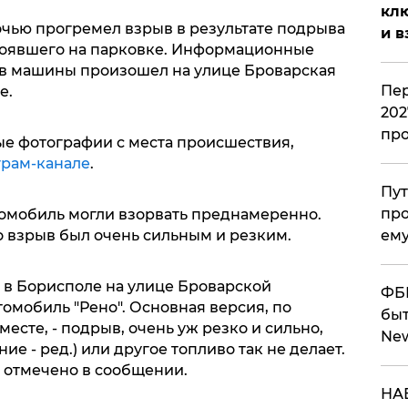
клю
ночью прогремел взрыв в результате подрыва
и в
 стоявшего на парковке. Информационные
ыв машины произошел на улице Броварская
Пер
е.
202
пр
е фотографии с места происшествия,
грам-канале
.
Пут
про
томобиль могли взорвать преднамеренно.
то взрыв был очень сильным и резким.
ему
ю в Борисполе на улице Броварской
ФБР
омобиль "Рено". Основная версия, по
быт
месте, - подрыв, очень уж резко и сильно,
Ne
е - ред.) или другое топливо так не делает.
- отмечено в сообщении.
НАБ