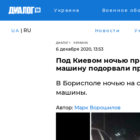
Украина
Военное об
| RU
UA
Новости
У
ДИАЛОГ
УКРАИНА
6 декабря 2020, 13:53
Под Киевом ночью п
машину подорвали пр
​В Борисполе ночью на
машины.
Автор:
Марк Ворошилов