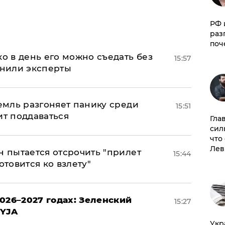
РФ 
раз
поч
ко в день его можно съедать без
15:57
снили эксперты
ремль разгоняет панику среди
15:51
ит поддаваться
Гла
сил
что
Лев
н пытается отсрочить "прилет
15:44
отовится ко взлету"
026–2027 годах: Зеленский
15:27
EYJA
​Ук