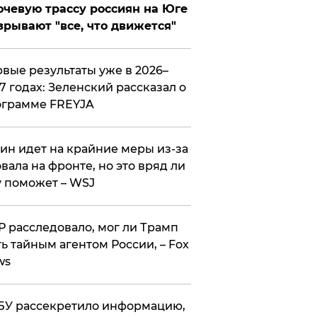
чевую трассу россиян на Юге
зрывают "все, что движется"
вые результаты уже в 2026–
7 годах: Зеленский рассказал о
ограмме FREYJA
ин идет на крайние меры из-за
вала на фронте, но это вряд ли
 поможет – WSJ
 расследовало, мог ли Трамп
ь тайным агентом России, – Fox
ws
У рассекретило информацию,