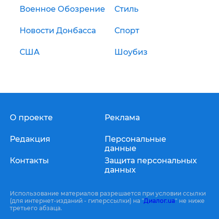
Военное Обозрение
Стиль
Новости Донбасса
Спорт
США
Шоубиз
О проекте
Реклама
Редакция
Персональные
данные
Контакты
Защита персональных
данных
Использование материалов разрешается при условии ссылки
(для интернет-изданий - гиперссылки) на "
Диалог.ua
" не ниже
третьего абзаца.