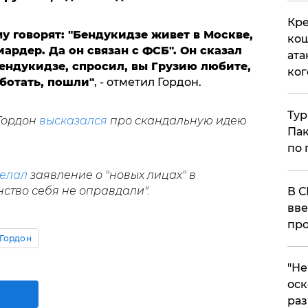
Кре
му говорят: "Бендукидзе живет в Москве,
кош
иардер. Да он
связан с ФСБ". Он сказал
ата
Бендукидзе, спросил, вы Грузию любите,
ког
аботать, пошли"
, - отметил Гордон.
Тур
 Гордон
высказался
про скандальную идею
Пак
по 
делал
заявление о "новых лицах" в
ство себя не оправдали".
В С
вве
про
Гордон
​"Н
оск
раз