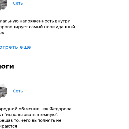
Сеть
иальную напряженность внутри
провоцирует самый неожиданный
ок
отреть ещё
логи
Сеть
ородний объяснил, как Федорова
ут "использовать втемную",
бещав то, чего выполнять не
ираются