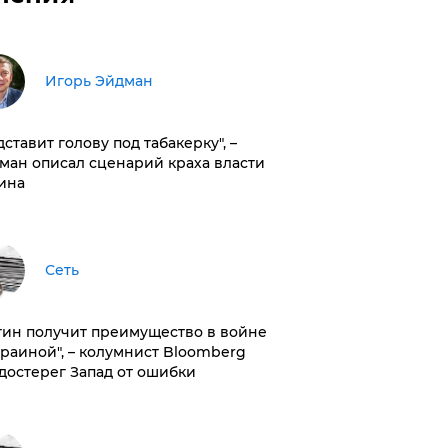
Игорь Эйдман
дставит голову под табакерку", –
ман описал сценарий краха власти
ина
Сеть
тин получит преимущество в войне
краиной", – колумнист Bloomberg
достерег Запад от ошибки