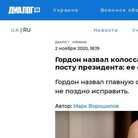
Украина
Военное об
| RU
UA
Новости
У
ДИАЛОГ
УКРАИНА
2 ноября 2020, 18:19
Гордон назвал колос
посту президента: е
​Гордон назвал главную
не поздно исправить.
Автор:
Марк Ворошилов