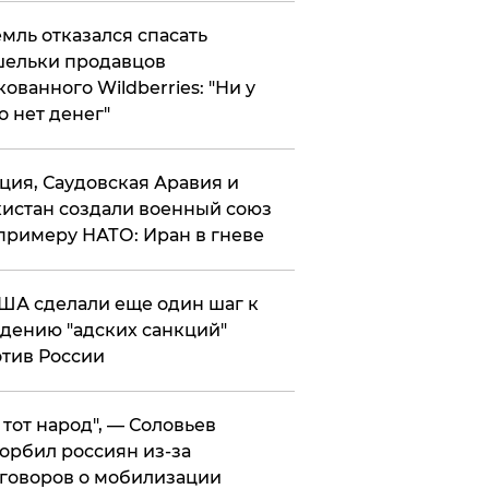
мль отказался спасать
ельки продавцов
кованного Wildberries: "Ни у
о нет денег"
ция, Саудовская Аравия и
истан создали военный союз
примеру НАТО: Иран в гневе
ША сделали еще один шаг к
дению "адских санкций"
тив России
е тот народ", — Соловьев
орбил россиян из-за
говоров о мобилизации