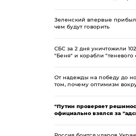
Зеленский впервые прибыл 
чем будут говорить
СБС за 2 дня уничтожили 10
"Беня" и корабли "теневого 
От надежды на победу до но
том, почему оптимизм вокру
"Путин проверяет решимост
официально взялся за "адс
Россия боится ударов Укра