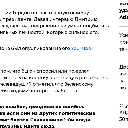
исп
уда
трий Гордон назвал главную ошибку
Atl
у президента. Давая интервью Дмитрию
би
а государства совершенно не умеет подбирать
ильных личностей, которые сильнее его.
Уси
при
дона был опубликован на его
YouTube
-
тан
Дро
том, что бы он спросил или пожелал
аэр
ожность на короткую реплику в разговоре с
зап
 телеведущий отметил, что Зеленскому
эк
ебя людьми, которые слабее его.
​Се
дна ошибка, грандиозная ошибка.
КНД
же если они из других политических
30 
 мне близок Саакашвили? Он когда
 грузины, идите сюда.