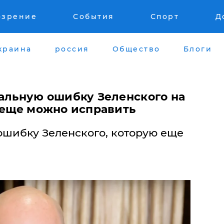
озрение
События
Спорт
Д
краина
россия
Общество
Блоги
сальную ошибку Зеленского на
е еще можно исправить
 ошибку Зеленского, которую еще