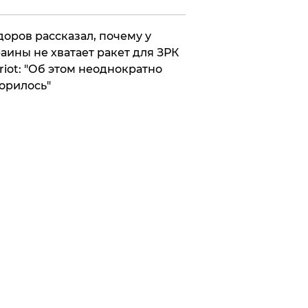
оров рассказал, почему у
аины не хватает ракет для ЗРК
riot: "Об этом неоднократно
орилось"