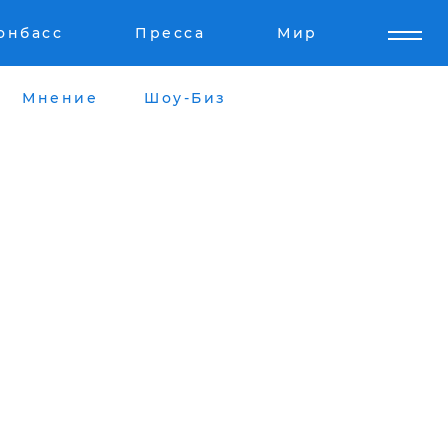
онбасс
Пресса
Мир
Мнение
Шоу-Биз