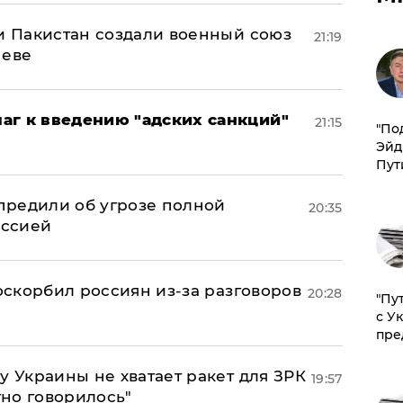
 и Пакистан создали военный союз
21:19
неве
аг к введению "адских санкций"
21:15
​"По
Эйд
Пут
предили об угрозе полной
20:35
оссией
 оскорбил россиян из-за разговоров
20:28
"Пу
с У
пре
у Украины не хватает ракет для ЗРК
19:57
тно говорилось"