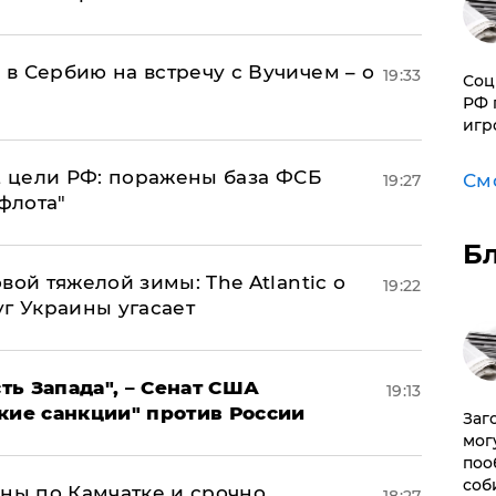
в Сербию на встречу с Вучичем – о
19:33
Соц
РФ 
игр
2 цели РФ: поражены база ФСБ
См
19:27
флота"
Б
вой тяжелой зимы: The Atlantic о
19:22
г Украины угасает
ь Запада", – Сенат США
19:13
кие санкции" против России
Заг
мог
поо
соб
ины по Камчатке и срочно
18:27