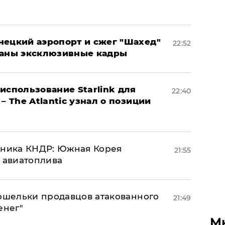
нецкий аэропорт и сжег "Шахед"
22:52
ваны эксклюзивные кадры
использование Starlink для
22:40
– The Atlantic узнал о позиции
юзника КНДР: Южная Корея
21:55
н авиатоплива
кошельки продавцов атакованного
21:49
енег"
М