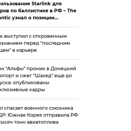
ользование Starlink для
ров по баллистике в РФ – The
antic узнал о позиции
знесмена
к выступил с откровенным
знанием перед "последним
цем" в карьере
н "Альфы" проник в Донецкий
опорт и сжег "Шахед" еще до
уска: опубликованы
склюзивные кадры
ул спасает военного союзника
Р: Южная Корея отправила РФ
тысяч тонн авиатоплива