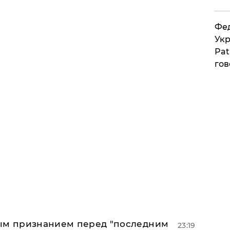
Фед
Укр
Pat
гов
ным признанием перед "последним
23:19