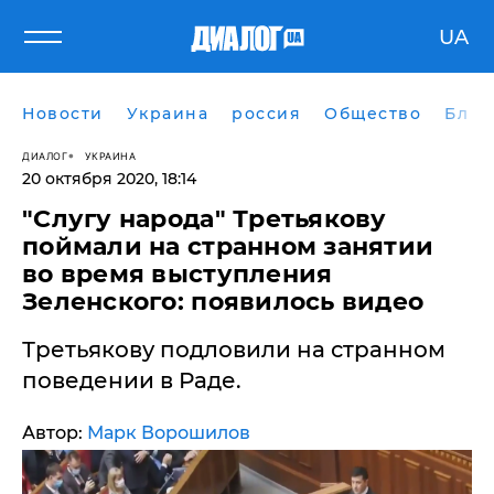
UA
Новости
Украина
россия
Общество
Блог
ДИАЛОГ
УКРАИНА
20 октября 2020, 18:14
"Слугу народа" Третьякову
поймали на странном занятии
во время выступления
Зеленского: появилось видео
​Третьякову подловили на странном
поведении в Раде.
Автор:
Марк Ворошилов