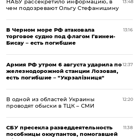
НАБУ рассекретило информацию, в
13:48
чем подозревают Ольгу Стефанишину
В Черном море РФ атаковала
13:16
торговое судно под флагом Гвинеи-
Бисау – есть погибшие
Армия РФ утром 6 августа ударила по
12:37
железнодорожной станции Лозовая,
есть погибшие – "Укрзалізниця"
В одной из областей Украины
12:20
проводят обыски в ТЦК – СМИ
СБУ пресекла разведдеятельность
11:38
пособницы оккупантов, помогавшей