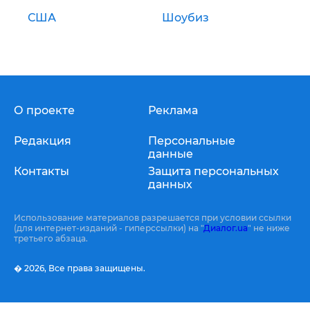
США
Шоубиз
О проекте
Реклама
Редакция
Персональные
данные
Контакты
Защита персональных
данных
Использование материалов разрешается при условии ссылки
(для интернет-изданий - гиперссылки) на "
Диалог.ua
" не ниже
третьего абзаца.
� 2026,
Все права защищены.