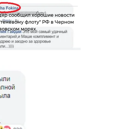
яр сообщил хорошие новости
"теневому флоту" РФ в Черном
зовском морях