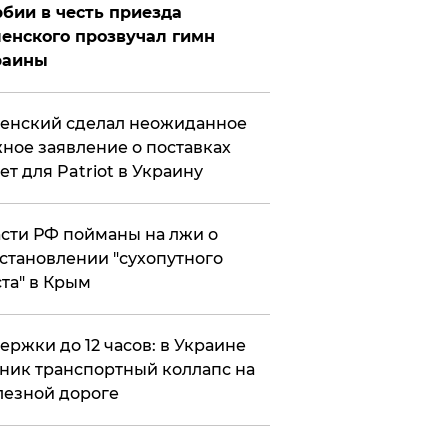
бии в честь приезда
енского прозвучал гимн
раины
енский сделал неожиданное
ное заявление о поставках
ет для Patriot в Украину
сти РФ пойманы на лжи о
становлении "сухопутного
та" в Крым
ержки до 12 часов: в Украине
ник транспортный коллапс на
езной дороге