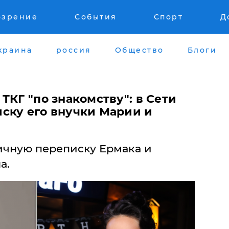
озрение
События
Спорт
Д
краина
россия
Общество
Блоги
ТКГ "по знакомству": в Сети
ску его внучки Марии и
личную переписку Ермака и
а.