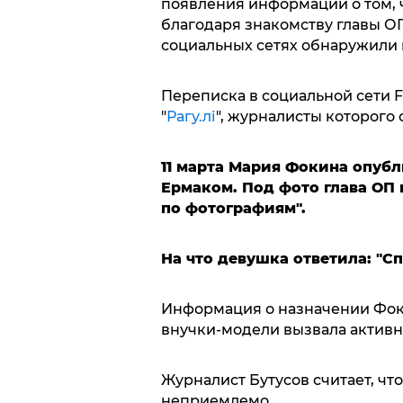
появления информации о том, 
благодаря знакомству главы О
социальных сетях обнаружили 
Переписка в социальной сети 
"
Рагу.лі
", журналисты которого 
11 марта Мария Фокина опуб
Ермаком. Под фото глава ОП 
по фотографиям".
На что девушка ответила: "Сп
Информация о назначении Фоки
внучки-модели вызвала активн
Журналист Бутусов считает, чт
неприемлемо.