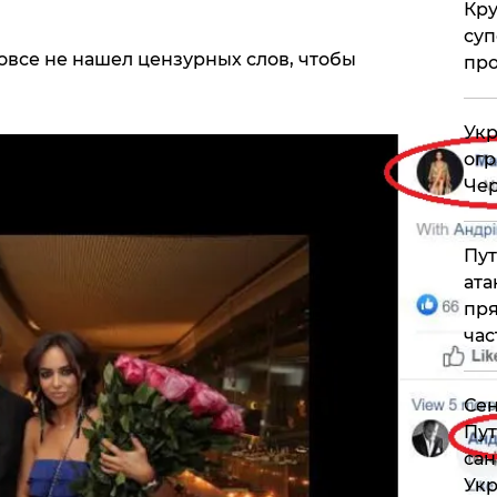
Кр
суп
овсе не нашел цензурных слов, чтобы
про
Укр
огр
Чер
Пут
ата
пря
час
Сен
Пут
сан
Укр