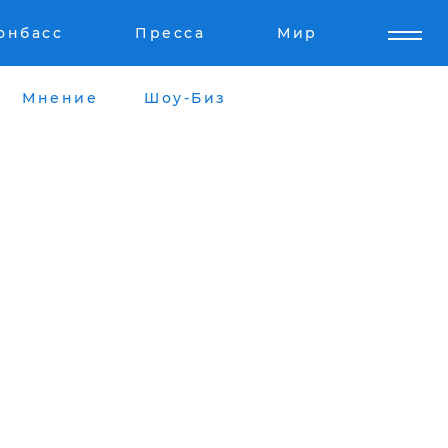
онбасс
Пресса
Мир
Мнение
Шоу-Биз