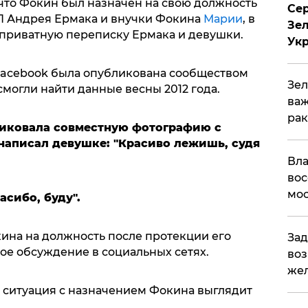
что Фокин был назначен на свою должность
Сер
П Андрея Ермака и внучки Фокина
Марии
, в
Зел
приватную переписку Ермака и девушки.
Ук
Facebook была опубликована сообществом
Зел
смогли найти данные весны 2012 года.
важ
рак
ликовала совместную фотографию с
написал девушке: "Красиво лежишь, судя
Вла
вос
мос
асибо, буду".
на на должность после протекции его
Зад
ое обсуждение в социальных сетях.
воз
жел
о ситуация с назначением Фокина выглядит