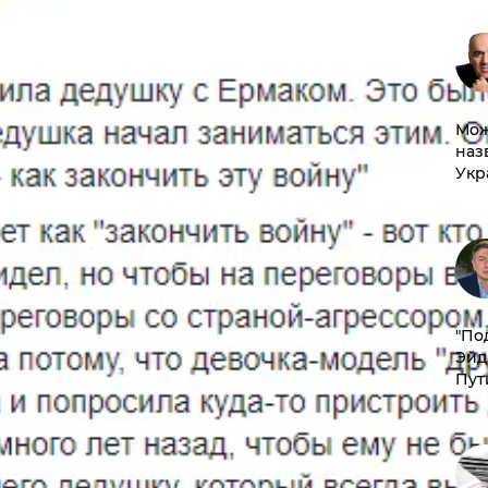
Мож
наз
Укр
​"По
Эйд
Пут