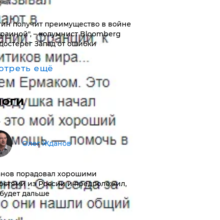
тин получит преимущество в войне
краиной", – колумнист Bloomberg
достерег Запад от ошибки
отреть ещё
логи
Олег Жданов
нов порадовал хорошими
остями из России и предположил,
 будет дальше