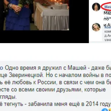
Мад
по 
и А