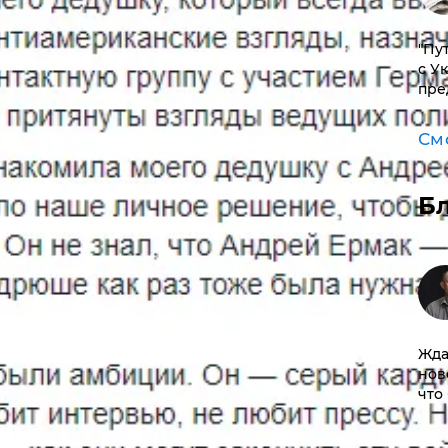
"Пу
с У
пре
См
Б
Жда
нов
что