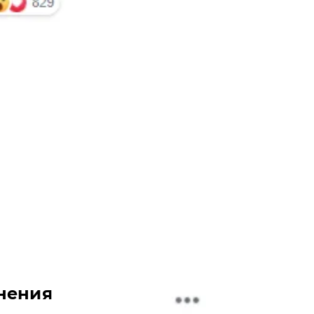
нения