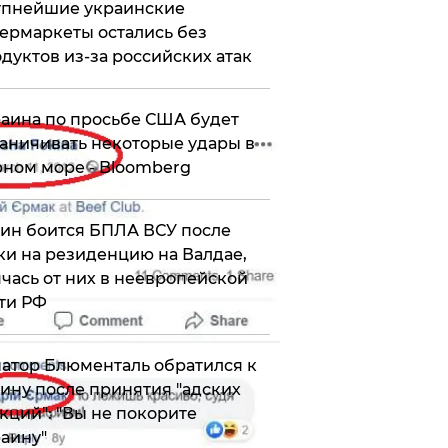
упнейшие украинские
ермаркеты остались без
дуктов из-за российских атак
аина по просьбе США будет
аничивать некоторые удары в
ном море - Bloomberg
ин боится БПЛА ВСУ после
ки на резиденцию на Валдае,
чась от них в неевропейской
ти РФ
атор Блюменталь обратился к
ину после принятия "адских
кций": "Вы не покорите
аину"