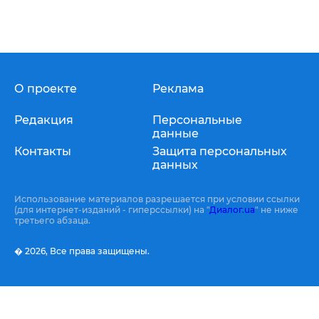
О проекте
Реклама
Редакция
Персональные
данные
Контакты
Защита персональных
данных
Использование материалов разрешается при условии ссылки
(для интернет-изданий - гиперссылки) на "
Диалог.ua
" не ниже
третьего абзаца.
� 2026,
Все права защищены.