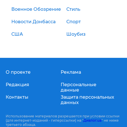
Военное Обозрение
Стиль
Новости Донбасса
Спорт
США
Шоубиз
О проекте
Реклама
Редакция
Персональные
данные
Контакты
Защита персональных
данных
Использование материалов разрешается при условии ссылки
(для интернет-изданий - гиперссылки) на "
Диалог.ua
" не ниже
третьего абзаца.