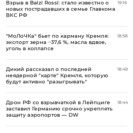
Взрыв в Balzi Rossi: стало известно о
19:16
новых пострадавших в семье Главкома
ВКС РФ
​"МоЛоЧКа" бьет по карману Кремля:
18:58
экспорт зерна −37,6 %, масла вдвое,
уголь в коллапсе
Дикий рассказал о последней
18:49
неядерной "карте" Кремля, которую
будут активно "разыгрывать"
​Дрон РФ со взрывчаткой в Лейпциге
18:44
заставил Германию срочно укреплять
защиту аэропортов — DW