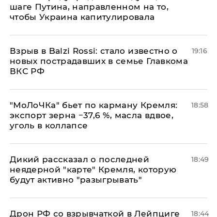
шаге Путина, направленном на то,
чтобы Украина капитулировала
Взрыв в Balzi Rossi: стало известно о
19:16
новых пострадавших в семье Главкома
ВКС РФ
​"МоЛоЧКа" бьет по карману Кремля:
18:58
экспорт зерна −37,6 %, масла вдвое,
уголь в коллапсе
Дикий рассказал о последней
18:49
неядерной "карте" Кремля, которую
будут активно "разыгрывать"
​Дрон РФ со взрывчаткой в Лейпциге
18:44