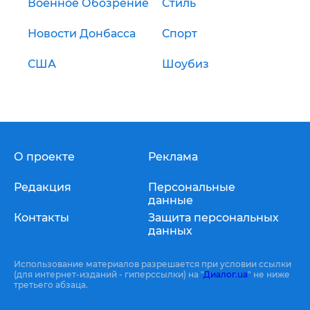
Военное Обозрение
Стиль
Новости Донбасса
Спорт
США
Шоубиз
О проекте
Реклама
Редакция
Персональные
данные
Контакты
Защита персональных
данных
Использование материалов разрешается при условии ссылки
(для интернет-изданий - гиперссылки) на "
Диалог.ua
" не ниже
третьего абзаца.