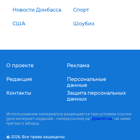
Новости Донбасса
Спорт
США
Шоубиз
О проекте
Реклама
Редакция
Персональные
данные
Контакты
Защита персональных
данных
Использование материалов разрешается при условии ссылки
(для интернет-изданий - гиперссылки) на "
Диалог.ua
" не ниже
третьего абзаца.
� 2026,
Все права защищены.