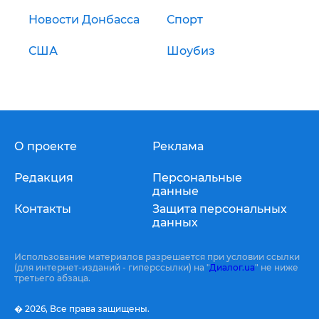
Новости Донбасса
Спорт
США
Шоубиз
О проекте
Реклама
Редакция
Персональные
данные
Контакты
Защита персональных
данных
Использование материалов разрешается при условии ссылки
(для интернет-изданий - гиперссылки) на "
Диалог.ua
" не ниже
третьего абзаца.
� 2026,
Все права защищены.