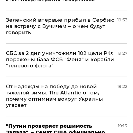
Зеленский впервые прибыл в Сербию
19:33
на встречу с Вучичем – о чем будут
говорить
СБС за 2 дня уничтожили 102 цели РФ:
19:27
поражены база ФСБ "Феня" и корабли
"теневого флота"
От надежды на победу до новой
19:22
тяжелой зимы: The Atlantic о том,
почему оптимизм вокруг Украины
угасает
"Путин проверяет решимость
19:13
Запада", – Сенат США официально