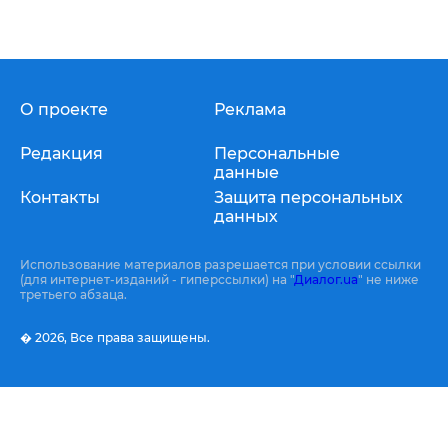
О проекте
Реклама
Редакция
Персональные
данные
Контакты
Защита персональных
данных
Использование материалов разрешается при условии ссылки
(для интернет-изданий - гиперссылки) на "
Диалог.ua
" не ниже
третьего абзаца.
� 2026,
Все права защищены.