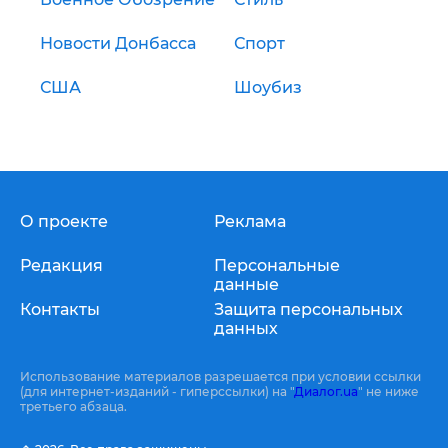
Новости Донбасса
Спорт
США
Шоубиз
О проекте
Реклама
Редакция
Персональные
данные
Контакты
Защита персональных
данных
Использование материалов разрешается при условии ссылки
(для интернет-изданий - гиперссылки) на "
Диалог.ua
" не ниже
третьего абзаца.