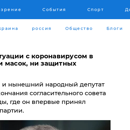
озрение
События
Спорт
Д
краина
россия
Общество
Блоги
туации с коронавирусом в
ни масок, ни защитных
и и нынешний народный депутат
кончания согласительного совета
ы, где он впервые принял
тпартии.