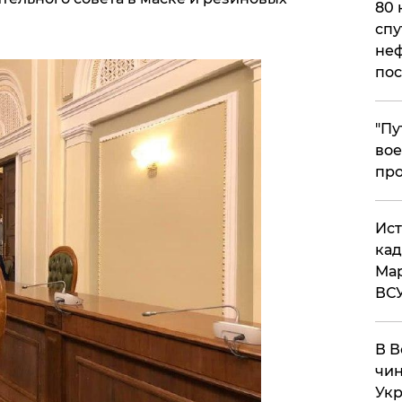
80 
спу
неф
пос
​"П
вое
про
​Ис
кад
Мар
ВС
В В
чин
Укр