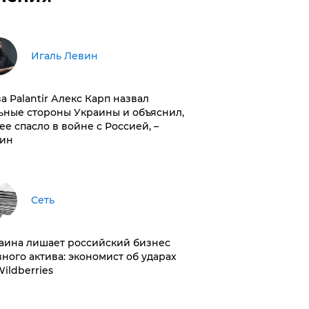
Игаль Левин
ва Palantir Алекс Карп назвал
ьные стороны Украины и объяснил,
 ее спасло в войне с Россией, –
ин
Сеть
раина лишает российский бизнес
вного актива: экономист об ударах
Wildberries