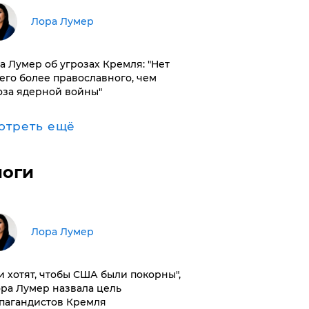
​Лора Лумер
а Лумер об угрозах Кремля: "Нет
его более православного, чем
оза ядерной войны"
отреть ещё
логи
​Лора Лумер
и хотят, чтобы США были покорны",
ора Лумер назвала цель
пагандистов Кремля