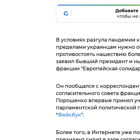
Добавьте 
G
чтобы не 
В условиях разгула пандемии ко
пределами украинцам нужно о
противостоять нашествию боле
заявил бывший президент и ны
фракции "Европейская солидар
Он пообщался с корреспонден
согласительного совета фракц
Порошенко впервые принял уча
парламентской политической п
"
Фейсбук
".
Более того, в Интернете уже п
президент сидит в зале соглас