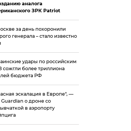
озданию аналога
риканского ЗРК Patriot
оскве за день похоронили
рого генерала – стало известно
я
аинские удары по российским
 сожгли более триллиона
блей бюджета РФ
асная эскалация в Европе", —
 Guardian о дроне со
ывчаткой в аэропорту
йпцига