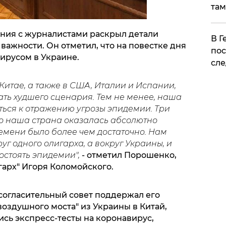
там
ния с журналистами раскрыл детали
​В 
ажности. Он отметил, что на повестке дня
пос
вирусом в Украине.
сле
Китае, а также в США, Италии и Испании,
ть худшего сценария. Тем не менее, наша
ться к отражению угрозы эпидемии. Три
то наша страна оказалась абсолютно
ремени было более чем достаточно. Нам
уг одного олигарха, а вокруг Украины, и
стоять эпидемии",
- отметил Порошенко,
гарх" Игоря Коломойского.
 согласительный совет поддержал его
оздушного моста" из Украины в Китай,
ись экспресс-тесты на коронавирус,