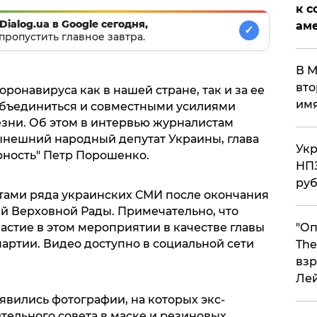
к с
Dialog.ua в Google сегодня,
аме
✓
пропустить главное завтра.
В М
вто
ронавируса как в нашей стране, так и за ее
им
бъединиться и совместными усилиями
зни. Об этом в интервью журналистам
нешний народный депутат Украины, глава
Укр
ность" Петр Порошенко.
НПЗ
ру
тами ряда украинских СМИ после окончания
ий Верховной Рады. Примечательно, что
стие в этом мероприятии в качестве главы
"Оп
артии. Видео доступно в социальной сети
The
взр
Ле
оявились фотографии, на которых экс-
ительного совета в маске и резиновых