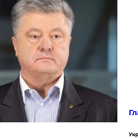
Гл
Укр