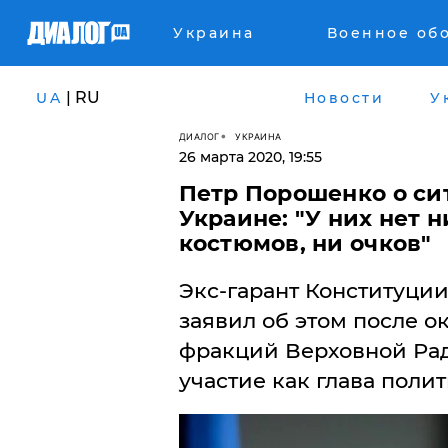
Украина
Военное об
| RU
UA
Новости
У
ДИАЛОГ
УКРАИНА
26 марта 2020, 19:55
Петр Порошенко о си
Украине: "У них нет 
костюмов, ни очков"
Экс-гарант Конституци
заявил об этом после о
фракций Верховной Рад
участие как глава поли