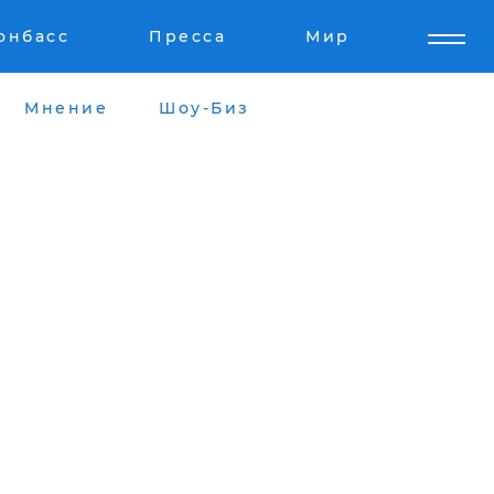
онбасс
Пресса
Мир
Мнение
Шоу-Биз