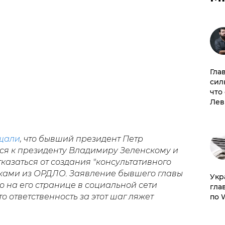
Гла
сил
что
Лев
щали
, что бывший президент Петр
я к президенту Владимиру Зеленскому и
казаться от создания "консультативного
ками из ОРДЛО. Заявление бывшего главы
​Ук
 на его странице в социальной сети
гла
о ответственность за этот шаг ляжет
по 