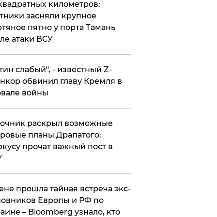
квадратных километров:
тники засняли крупное
тяное пятно у порта Тамань
ле атаки ВСУ
утин слабый", - известный Z-
нкор обвинил главу Кремля в
вале войны
точник раскрыл возможные
ровые планы Драпатого:
кусу прочат важный пост в
У
ене прошла тайная встреча экс-
овников Европы и РФ по
аине – Bloomberg узнало, кто