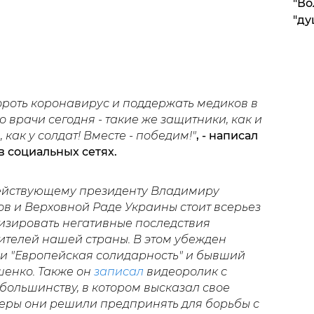
"Во
"ду
ороть коронавирус и поддержать медиков в
о врачи сегодня - такие же защитники, как и
 как у солдат! Вместе - победим!
"
, - написал
 социальных сетях.
ействующему президенту Владимиру
в и Верховной Раде Украины стоит всерьез
мизировать негативные последствия
телей нашей страны. В этом убежден
ии "Европейская солидарность" и бывший
енко. Также он
записал
видеоролик с
ольшинству, в котором высказал свое
меры они решили предпринять для борьбы с