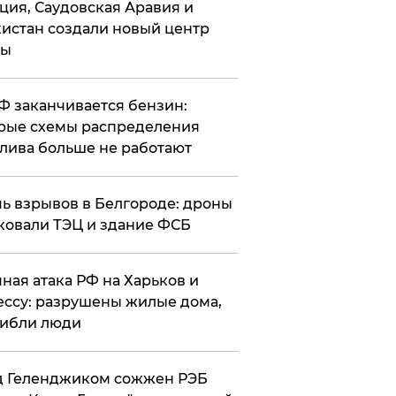
ция, Саудовская Аравия и
истан создали новый центр
лы
РФ заканчивается бензин:
рые схемы распределения
лива больше не работают
чь взрывов в Белгороде: дроны
ковали ТЭЦ и здание ФСБ
чная атака РФ на Харьков и
ссу: разрушены жилые дома,
ибли люди
д Геленджиком сожжен РЭБ