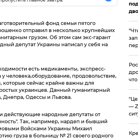
пропустить главное завтра.
под
дво
лаготворительный фонд семьи пятого
рошенко отправил в несколько крупнейших
​"Ч
нитарным грузом. Об этом сам экс-гарант
зап
ный депутат Украины написал у себя на
пер
​Ро
одимости есть медикаменты, экспресс-
дро
 у человека,оборудование, продовольствие,
что
, которые сейчас крайне важны для
ростых украинцев. Данный гуманитарный
, Днепра, Одессы и Львова.
​"Ц
— Z
сит
али действующие народные депутаты от
ность". Так, например, нардеп и бывший
овыми Войсками Украины Михаил
​Кр
тию груза в больницу № 21 своего родного