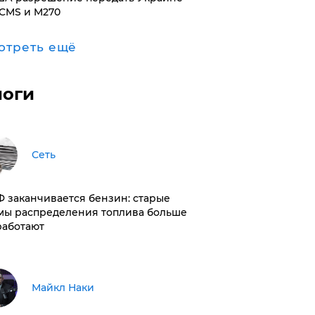
CMS и M270
отреть ещё
логи
Сеть
РФ заканчивается бензин: старые
мы распределения топлива больше
работают
Майкл Наки