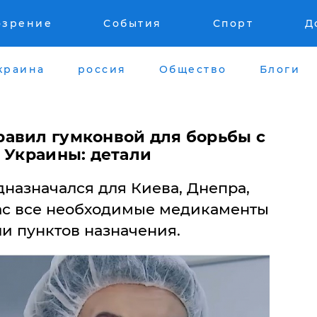
озрение
События
Спорт
Д
краина
россия
Общество
Блоги
авил гумконвой для борьбы с
 Украины: детали
назначался для Киева, Днепра,
ас все необходимые медикаменты
и пунктов назначения.