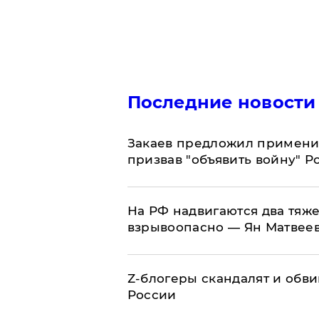
Последние новости
Закаев предложил применит
призвав "объявить войну" Р
На РФ надвигаются два тяже
взрывоопасно — Ян Матвее
Z-блогеры скандалят и обви
России