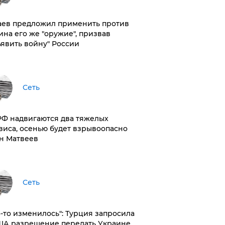
аев предложил применить против
ина его же "оружие", призвав
ъявить войну" России
Сеть
РФ надвигаются два тяжелых
зиса, осенью будет взрывоопасно
н Матвеев
Сеть
то-то изменилось": Турция запросила
ША разрешение передать Украине