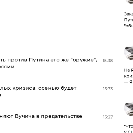
Зак
Пут
"об
ь против Путина его же "оружие",
15:38
оссии
На 
кри
— Я
лых кризиса, осенью будет
15:33
в
няют Вучича в предательстве
15:27
​"Ч
у С