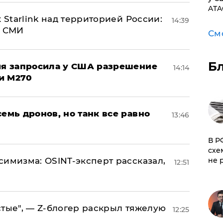
ATA
 Starlink над территорией России:
14:39
- СМИ
См
Б
ция запросила у США разрешение
14:14
и M270
семь дронов, но танк все равно
13:46
​В 
схе
не 
симизма: OSINT-эксперт рассказал,
12:51
стые", — Z-блогер раскрыл тяжелую
12:25