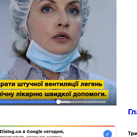
Гл
Dialog.ua в Google сегодня,
Три
✓