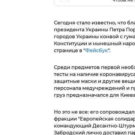
чтобы не 
Сегодня стало известно, что б
президента Украины Петра По
городов Украины конвой с гума
Конституции и нынешный народ
странице в "
Фейсбук
".
Среди предметов первой необх
тесты на наличие коронавируса
защитные маски и другие вещи
персонала медучреждений и п
груз предназначался для Киева
Но это не все: его сопровожд
фракции "Европейская солидар
командующий Десантно-Штурм
Забродский лично доставил пар