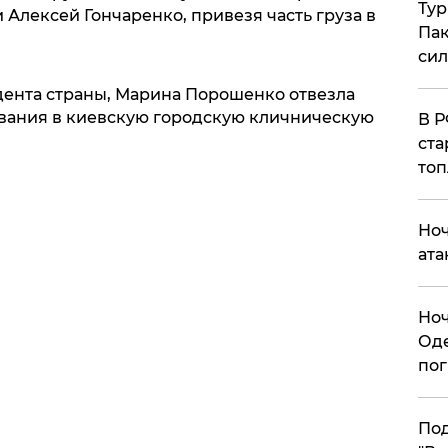
Тур
 Алексей Гончаренко, привезя часть груза в
Пак
си
идента страны, Марина Порошенко отвезла
вания в киевскую городскую кличническую
​В 
ста
топ
​Но
ата
​Но
Оде
пог
По