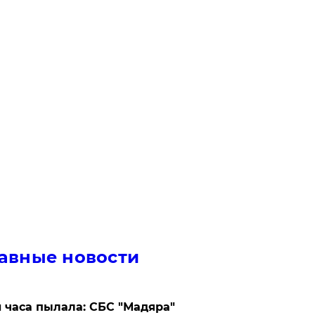
авные новости
 часа пылала: СБС "Мадяра"