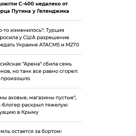
ожгли С-400 недалеко от
рца Путина у Геленджика
то-то изменилось": Турция
росила у США разрешение
едать Украине ATACMS и M270
ссийская "Арена" сбила семь
нов, но танк все равно сгорел:
 произошло
ены аховые, магазины пустые",
-блогер раскрыл тяжелую
уацию в Крыму
емль остается за бортом: