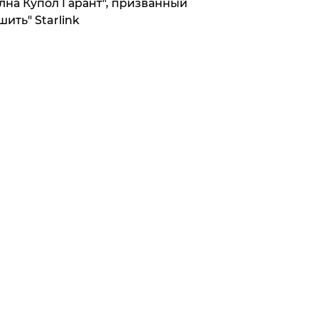
лна Купол Гарант", призванный
шить" Starlink