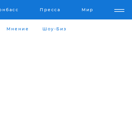
онбасс
Пресса
Мир
Мнение
Шоу-Биз