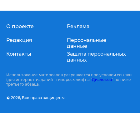
О проекте
Реклама
Редакция
Персональные
данные
Контакты
Защита персональных
данных
Использование материалов разрешается при условии ссылки
(для интернет-изданий - гиперссылки) на "
Диалог.ua
" не ниже
третьего абзаца.
� 2026,
Все права защищены.