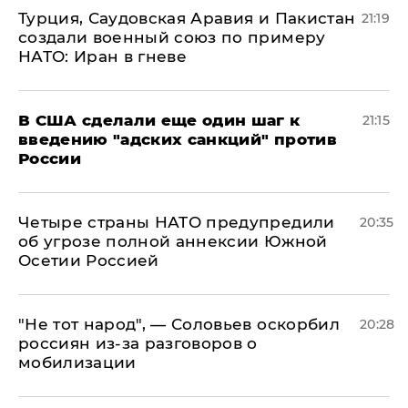
Турция, Саудовская Аравия и Пакистан
21:19
создали военный союз по примеру
НАТО: Иран в гневе
В США сделали еще один шаг к
21:15
введению "адских санкций" против
России
Четыре страны НАТО предупредили
20:35
об угрозе полной аннексии Южной
Осетии Россией
​"Не тот народ", — Соловьев оскорбил
20:28
россиян из-за разговоров о
мобилизации