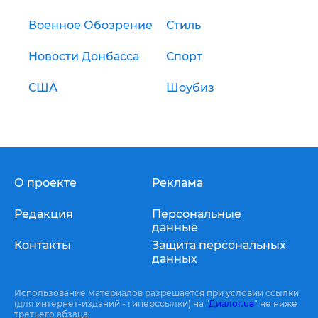
Военное Обозрение
Стиль
Новости Донбасса
Спорт
США
Шоубиз
О проекте
Реклама
Редакция
Персональные
данные
Контакты
Защита персональных
данных
Использование материалов разрешается при условии ссылки
(для интернет-изданий - гиперссылки) на "
Диалог.ua
" не ниже
третьего абзаца.