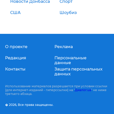
Новости Донбасса
Спорт
США
Шоубиз
О проекте
Реклама
Редакция
Персональные
данные
Контакты
Защита персональных
данных
Использование материалов разрешается при условии ссылки
(для интернет-изданий - гиперссылки) на "
Диалог.ua
" не ниже
третьего абзаца.
� 2026,
Все права защищены.