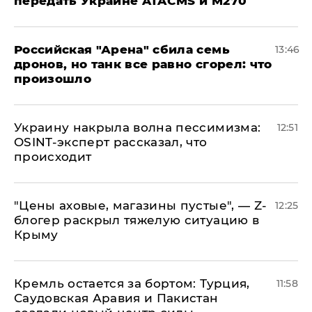
передать Украине ATACMS и M270
​Российская "Арена" сбила семь
13:46
дронов, но танк все равно сгорел: что
произошло
​Украину накрыла волна пессимизма:
12:51
OSINT-эксперт рассказал, что
происходит
​"Цены аховые, магазины пустые", — Z-
12:25
блогер раскрыл тяжелую ситуацию в
Крыму
​Кремль остается за бортом: Турция,
11:58
Саудовская Аравия и Пакистан