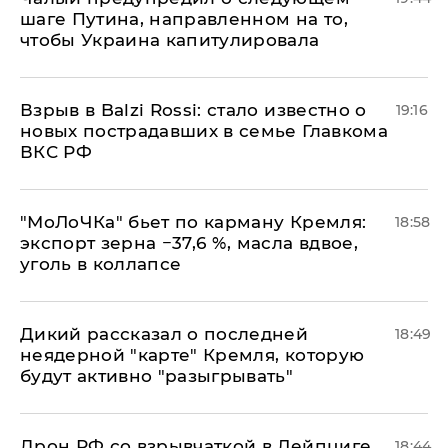
шаге Путина, направленном на то,
чтобы Украина капитулировала
Взрыв в Balzi Rossi: стало известно о
19:16
новых пострадавших в семье Главкома
ВКС РФ
​"МоЛоЧКа" бьет по карману Кремля:
18:58
экспорт зерна −37,6 %, масла вдвое,
уголь в коллапсе
Дикий рассказал о последней
18:49
неядерной "карте" Кремля, которую
будут активно "разыгрывать"
​Дрон РФ со взрывчаткой в Лейпциге
18:44