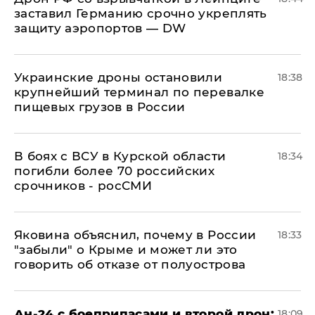
заставил Германию срочно укреплять
защиту аэропортов — DW
Украинские дроны остановили
18:38
крупнейший терминал по перевалке
пищевых грузов в России
В боях с ВСУ в Курской области
18:34
погибли более 70 российских
срочников - росСМИ
Яковина объяснил, почему в России
18:33
"забыли" о Крыме и может ли это
говорить об отказе от полуострова
Ан-24 с боеприпасами и второй дрон:
18:09