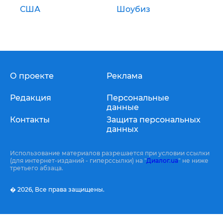
США
Шоубиз
О проекте
Реклама
Редакция
Персональные
данные
Контакты
Защита персональных
данных
Использование материалов разрешается при условии ссылки
(для интернет-изданий - гиперссылки) на "
Диалог.ua
" не ниже
третьего абзаца.
� 2026,
Все права защищены.