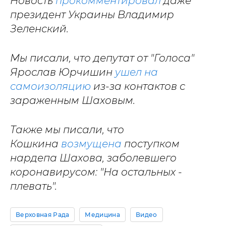
Новость
прокомментировал
даже
президент Украины Владимир
Зеленский.
Мы писали, что депутат от "Голоса"
Ярослав Юрчишин
ушел на
самоизоляцию
из-за контактов с
зараженным Шаховым.
Также мы писали, что
Кошкина
возмущена
поступком
нардепа Шахова, заболевшего
коронавирусом: "На остальных -
плевать".
Верховная Рада
Медицина
Видео