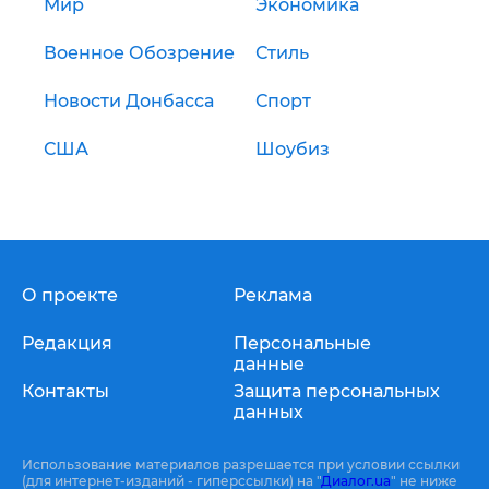
Мир
Экономика
Военное Обозрение
Стиль
Новости Донбасса
Спорт
США
Шоубиз
О проекте
Реклама
Редакция
Персональные
данные
Контакты
Защита персональных
данных
Использование материалов разрешается при условии ссылки
(для интернет-изданий - гиперссылки) на "
Диалог.ua
" не ниже