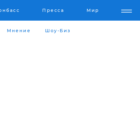
онбасс
Пресса
Мир
Мнение
Шоу-Биз