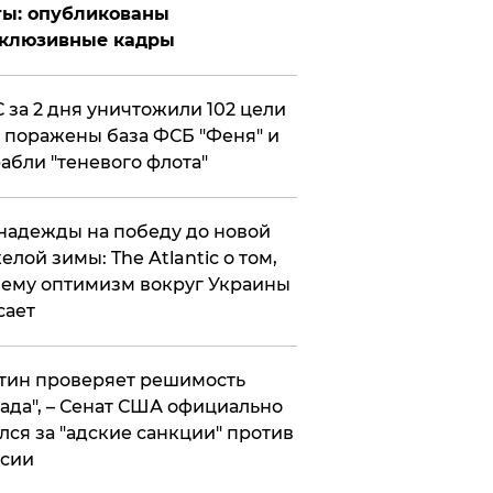
ты: опубликованы
склюзивные кадры
 за 2 дня уничтожили 102 цели
 поражены база ФСБ "Феня" и
абли "теневого флота"
надежды на победу до новой
елой зимы: The Atlantic о том,
ему оптимизм вокруг Украины
сает
тин проверяет решимость
ада", – Сенат США официально
лся за "адские санкции" против
сии