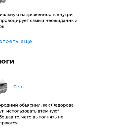
иальную напряженность внутри
провоцирует самый неожиданный
ок
отреть ещё
логи
Сеть
ородний объяснил, как Федорова
ут "использовать втемную",
бещав то, чего выполнять не
ираются