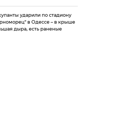
упанты ударили по стадиону
рноморец" в Одессе – в крыше
ьшая дыра, есть раненые