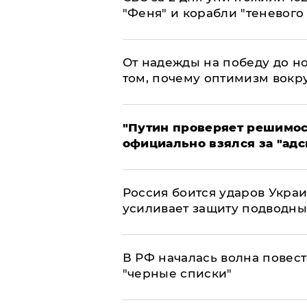
"Феня" и корабли "теневого
От надежды на победу до но
том, почему оптимизм вокру
"Путин проверяет решимост
официально взялся за "адс
Россия боится ударов Укра
усиливает защиту подводны
​В РФ началась волна повест
"черные списки"