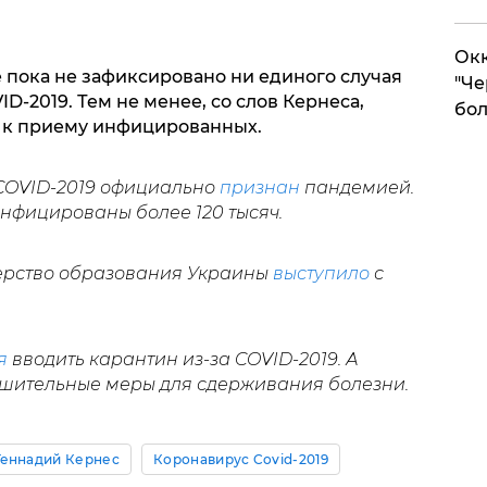
Окк
е пока не зафиксировано ни единого случая
"Че
-2019. Тем не менее, со слов Кернеса,
бол
 к приему инфицированных.
 COVID-2019 официально
признан
пандемией.
Инфицированы более 120 тысяч.
терство образования Украины
выступило
с
я
вводить карантин из-за COVID-2019. А
шительные меры для сдерживания болезни.
Геннадий Кернес
Коронавирус Covid-2019