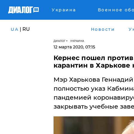
Украина
Военное об
| RU
UA
Новости
У
ДИАЛОГ
УКРАИНА
12 марта 2020, 07:15
Кернес пошел против
карантин в Харькове 
​Мэр Харькова Геннадий
полностью указ Кабмина
пандемией коронавирус
закрывать учебные заве