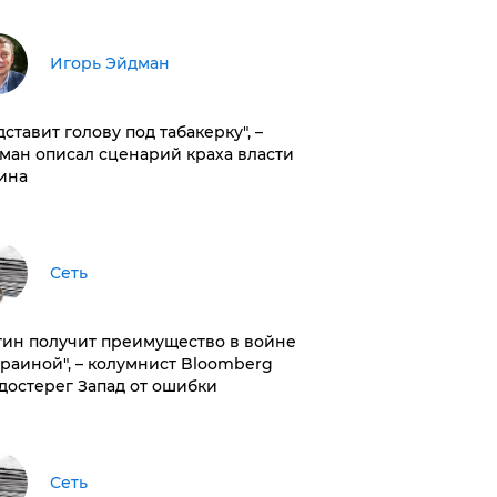
Игорь Эйдман
дставит голову под табакерку", –
ман описал сценарий краха власти
ина
Сеть
тин получит преимущество в войне
краиной", – колумнист Bloomberg
достерег Запад от ошибки
Сеть