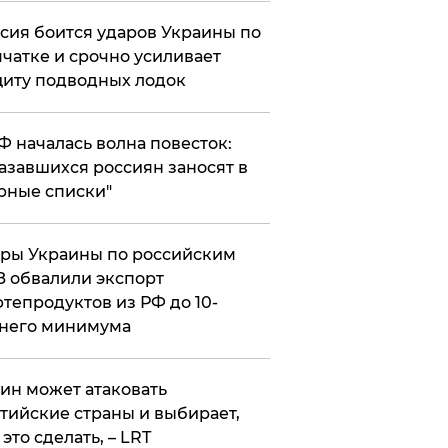
сия боится ударов Украины по
чатке и срочно усиливает
иту подводных лодок
РФ началась волна повесток:
азавшихся россиян заносят в
рные списки"
ры Украины по российским
 обвалили экспорт
тепродуктов из РФ до 10-
него минимума
ин может атаковать
тийские страны и выбирает,
 это сделать, – LRT