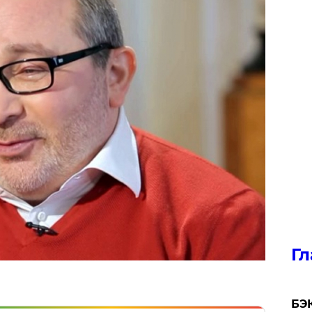
Гл
​БЭ