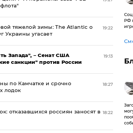
 флота"
Соц
РФ 
игр
вой тяжелой зимы: The Atlantic о
19:22
г Украины угасает
См
ь Запада", – Сенат США
19:13
Б
кие санкции" против России
ины по Камчатке и срочно
18:27
х лодок
Заг
мог
ок: отказавшихся россиян заносят в
18:22
поо
соб