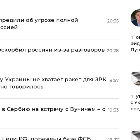
предили об угрозе полной
20:35
оссией
​"По
Эйд
 оскорбил россиян из-за разговоров
Пут
20:28
у Украины не хватает ракет для ЗРК
19:57
тно говорилось"
"Пу
с У
в Сербию на встречу с Вучичем – о
пре
19:33
2 цели РФ: поражены база ФСБ
19:27