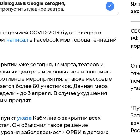
Dialog.ua в Google сегодня,
Ял
✓
пропустить главное завтра.
эк
СБС
 пандемией COVID-2019 будет введен в
РФ:
том
написал
в Facebook мэр города Геннадий
кор
рытии уже сегодня, 12 марта, театров и
От 
ельных центров и игровых зон в шоппинг-
тяж
портивные мероприятия, а также массовые
поч
ается более 60 участников. Данная мера
уга
едели - до 3 апреля. В случае ухудшения
им продлят.
"Пу
Зап
 пункт
указа
Кабмина о закрытии всех
взя
стал. Он объяснил такое решение
Рос
уровня заболеваемости ОРВИ в детских