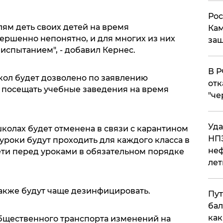
Рос
лям деть своих детей на время
Кам
ершенно непонятно, и для многих из них
защ
испытанием", - добавил Кернес.
​В 
кол будет дозволено по заявлению
отк
 посещать учебные заведения на время
"че
Уда
школах будет отменена в связи с карантином
НПЗ
уроки будут проходить для каждого класса в
неф
ети перед уроками в обязательном порядке
лет
акже будут чаще дезинфицировать.
Пут
бал
как
общественного транспорта изменений на