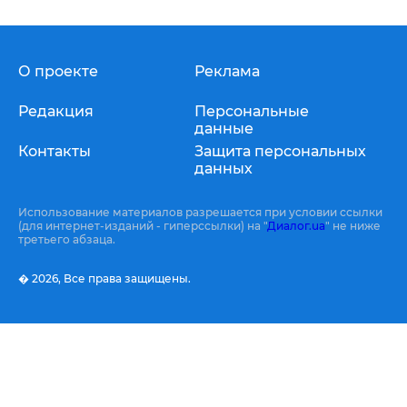
О проекте
Реклама
Редакция
Персональные
данные
Контакты
Защита персональных
данных
Использование материалов разрешается при условии ссылки
(для интернет-изданий - гиперссылки) на "
Диалог.ua
" не ниже
третьего абзаца.
� 2026,
Все права защищены.