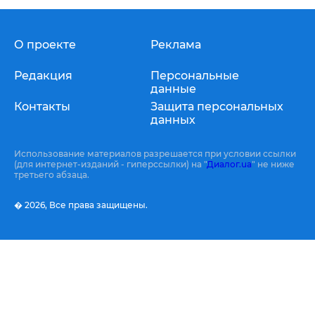
О проекте
Реклама
Редакция
Персональные
данные
Контакты
Защита персональных
данных
Использование материалов разрешается при условии ссылки
(для интернет-изданий - гиперссылки) на "
Диалог.ua
" не ниже
третьего абзаца.
� 2026,
Все права защищены.