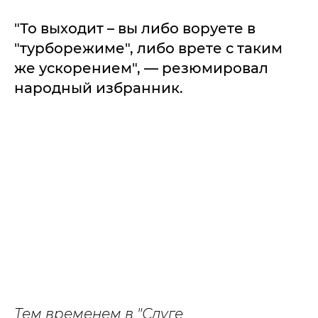
"То выходит – вы либо воруете в
"турборежиме", либо врете с таким
же ускорением", — резюмировал
народный избранник.
Тем временем в "Слуге