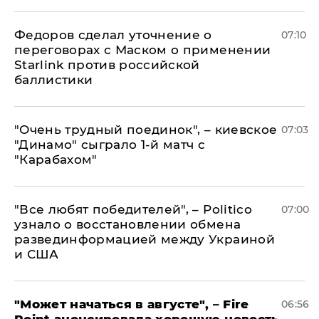
Федоров сделал уточнение о
07:10
переговорах с Маском о применении
Starlink против российской
баллистики
"Очень трудный поединок", – киевское
07:03
"Динамо" сыграло 1-й матч с
"Карабахом"
​"Все любят победителей", – Politico
07:00
узнало о восстановлении обмена
развединформацией между Украиной
и США
"Может начаться в августе", – Fire
06:56
Point анонсировала хорошую новость