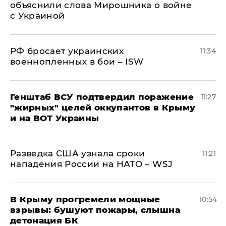
объяснили слова Мирошника о войне
с Украиной
РФ бросает украинских
11:34
военнопленных в бои – ISW
Генштаб ВСУ подтвердил поражение
11:27
"жирных" целей оккупантов в Крыму
и на ВОТ Украины
Разведка США узнала сроки
11:21
нападения России на НАТО – WSJ
В Крыму прогремели мощные
10:54
взрывы: бушуют пожары, слышна
детонация БК