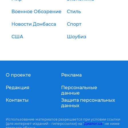
Военное Обозрение
Стиль
Новости Донбасса
Спорт
США
Шоубиз
О проекте
Реклама
Редакция
Персональные
данные
Контакты
Защита персональных
данных
Использование материалов разрешается при условии ссылки
(для интернет-изданий - гиперссылки) на "
Диалог.ua
" не ниже
третьего абзаца.