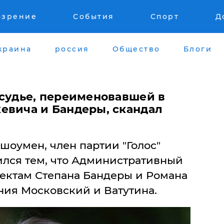
озрение
События
Спорт
Д
краина
россия
Общество
Блоги
 судье, переименовавшей в
евича и Бандеры, скандал
шоумен, член партии "Голос"
ился тем, что Административный
пектам Степана Бандеры и Романа
ния Московский и Ватутина.