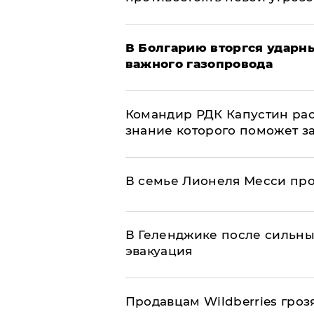
В Болгарию вторгся ударн
важного газопровода
Командир РДК Капустин рас
знание которого поможет з
В семье Лионеля Месси пр
В Геленджике после сильны
эвакуация
Продавцам Wildberries гроз