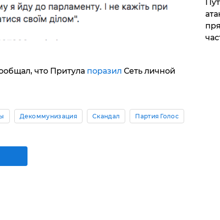
Пут
ата
пря
час
ообщал, что Притула
поразил
Сеть личной
ны
Декоммунизация
Скандал
Партия Голос