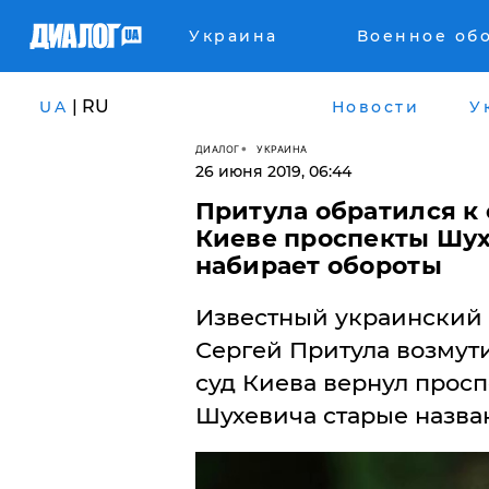
Украина
Военное об
| RU
UA
Новости
У
ДИАЛОГ
УКРАИНА
26 июня 2019, 06:44
​Притула обратился к
Киеве проспекты Шух
набирает обороты
Известный украинский 
Сергей Притула возмут
суд Киева вернул прос
Шухевича старые назва