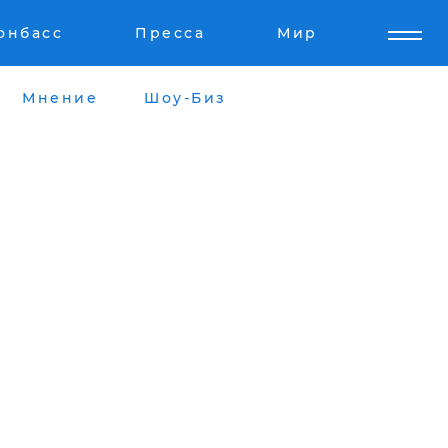
онбасс
Пресса
Мир
Мнение
Шоу-Биз