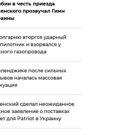
бии в честь приезда
енского прозвучал Гимн
раины
олгарию вторгся ударный
пилотник и взорвался у
ного газопровода
еленджике после сильных
ывов началась массовая
куация
енский сделал неожиданное
ное заявление о поставках
ет для Patriot в Украину