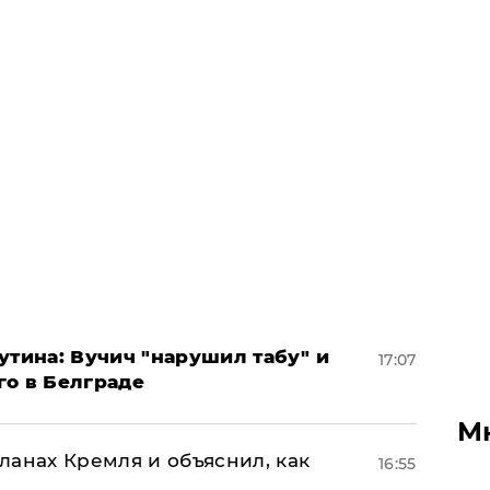
утина: Вучич "нарушил табу" и
17:07
го в Белграде
М
ланах Кремля и объяснил, как
16:55