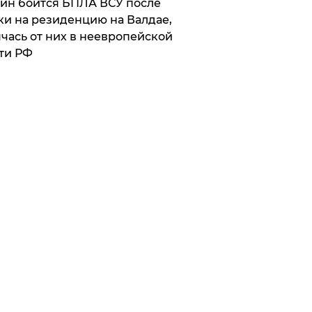
ин боится БПЛА ВСУ после
ки на резиденцию на Валдае,
чась от них в неевропейской
ти РФ