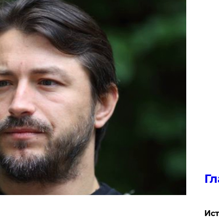
Гл
Ист