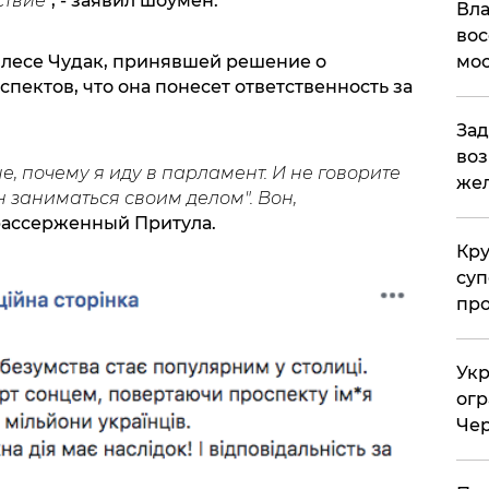
ствие
", - заявил шоумен.
Вла
вос
мос
Олесе Чудак, принявшей решение о
ектов, что она понесет ответственность за
Зад
воз
, почему я иду в парламент. И не говорите
жел
 заниматься своим делом". Вон,
 рассерженный Притула.
Кр
суп
про
Укр
огр
Чер