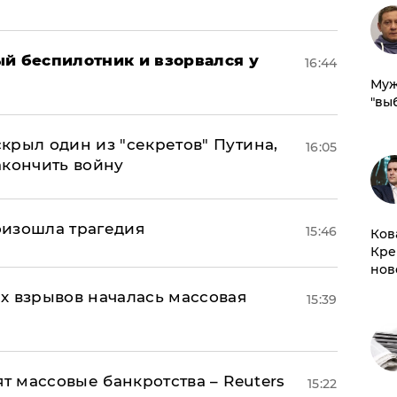
ый беспилотник и взорвался у
16:44
Муж
"вы
крыл один из "секретов" Путина,
16:05
акончить войну
оизошла трагедия
15:46
Ков
Кре
нов
х взрывов началась массовая
15:39
ят массовые банкротства – Reuters
15:22