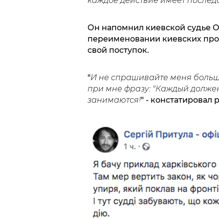
каждое действие имеет послед
Он напомнил киевской судье 
переименовании киевских просп
свой поступок.
"
И не спрашивайте меня больше
при мне фразу: "Каждый должен
занимаются!
" - констатировал