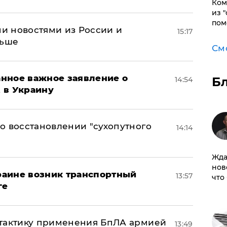
Ком
из 
пом
и новостями из России и
15:17
льше
См
нное важное заявление о
Б
14:54
t в Украину
о восстановлении "сухопутного
14:14
Жда
нов
краине возник транспортный
13:57
что
ге
 тактику применения БпЛА армией
13:49