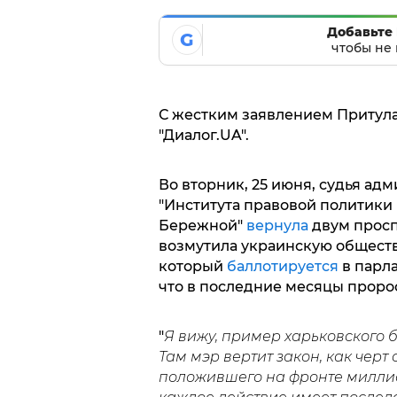
Добавьте 
G
чтобы не 
С жестким заявлением Притула
"Диалог.UA".
Во вторник, 25 июня, судья ад
"Института правовой политики
Бережной"
вернула
двум просп
возмутила украинскую обществ
который
баллотируется
в парла
что в последние месяцы проро
"
Я вижу, пример харьковского 
Там мэр вертит закон, как черт
положившего на фронте миллион