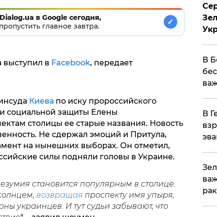
Сер
Зел
Dialog.ua в Google сегодня,
✓
пропустить главное завтра.
Ук
В Б
 выступил в
Facebook
, передает
бес
важ
минсуда
Киева
по иску пророссийского
 и социальной защиты Елены
В Г
ектам столицы ее старые названия. Новость
взр
енность. Не сдержал эмоций и Притула,
эва
мент на нынешних выборах. Он отметил,
ссийские силы подняли головы в Украине.
Зел
важ
безумия становится популярным в столице.
рак
 солнцем,
возвращая
проспекту имя упыря,
ы украинцев. И тут судьи забывают, что