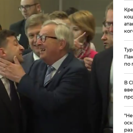
Кре
кош
ата
ког
Тур
Пак
по 
В С
вве
про
​"Н
оск
раз