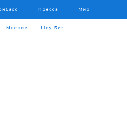
онбасс
Пресса
Мир
Мнение
Шоу-Биз