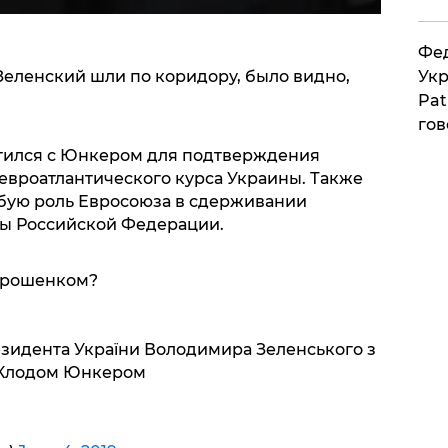
Фед
Зеленский шли по коридору, было видно,
Укр
Pat
гов
етился с Юнкером для подтверждения
евроатлантического курса Украины. Также
обую роль Евросоюза в сдерживании
ны Российской Федерации.
Порошенком?
езидента України Володимира Зеленського з
-Клодом Юнкером