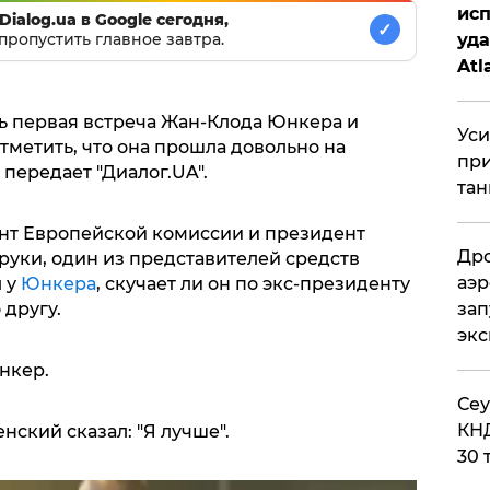
исп
Dialog.ua в Google сегодня,
✓
уда
пропустить главное завтра.
Atl
би
ась первая встреча Жан-Клода Юнкера и
Уси
отметить, что она прошла довольно на
при
передает "Диалог.UA".
тан
ент Европейской комиссии и президент
Дро
руки, один из представителей средств
аэр
 у
Юнкера
, скучает ли он по экс-президенту
зап
другу.
эк
Юнкер.
​Се
КНД
нский сказал: "Я лучше".
30 