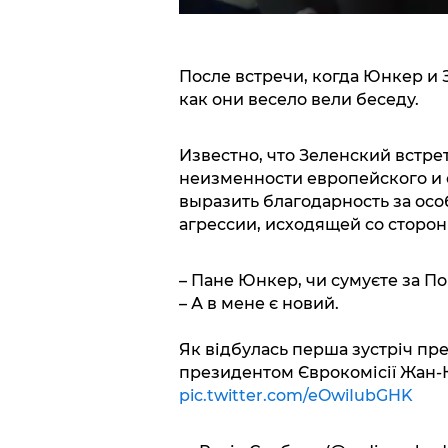
После встречи, когда Юнкер и 
как они весело вели беседу.
Известно, что Зеленский встр
неизменности европейского и 
выразить благодарность за ос
агрессии, исходящей со сторо
– Пане Юнкер, чи сумуєте за 
– А в мене є новий.
Як відбулась перша зустріч пр
президентом Єврокомісії Жан
pic.twitter.com/eOwiIubGHK