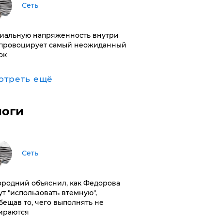
Сеть
иальную напряженность внутри
провоцирует самый неожиданный
ок
отреть ещё
логи
Сеть
ородний объяснил, как Федорова
ут "использовать втемную",
бещав то, чего выполнять не
ираются