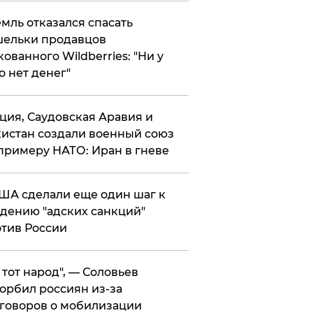
мль отказался спасать
ельки продавцов
кованного Wildberries: "Ни у
о нет денег"
ция, Саудовская Аравия и
истан создали военный союз
примеру НАТО: Иран в гневе
ША сделали еще один шаг к
дению "адских санкций"
тив России
е тот народ", — Соловьев
орбил россиян из-за
говоров о мобилизации