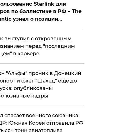
ользование Starlink для
ров по баллистике в РФ – The
antic узнал о позиции
знесмена
к выступил с откровенным
знанием перед "последним
цем" в карьере
н "Альфы" проник в Донецкий
опорт и сжег "Шахед" еще до
уска: опубликованы
склюзивные кадры
ул спасает военного союзника
Р: Южная Корея отправила РФ
тысяч тонн авиатоплива