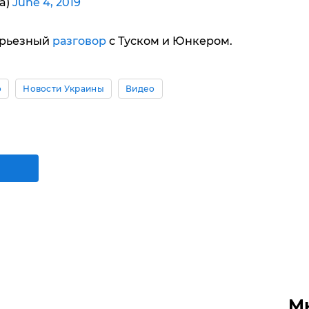
a)
June 4, 2019
ерьезный
разговор
с Туском и Юнкером.
о
Новости Украины
Видео
М