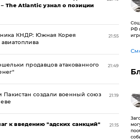
– The Atlantic узнал о позиции
Соц
РФ 
юзника КНДР: Южная Корея
игр
21:55
н авиатоплива
См
кошельки продавцов атакованного
21:49
Б
енег"
 и Пакистан создали военный союз
21:19
неве
Заг
аг к введению "адских санкций"
мог
21:15
поо
соб