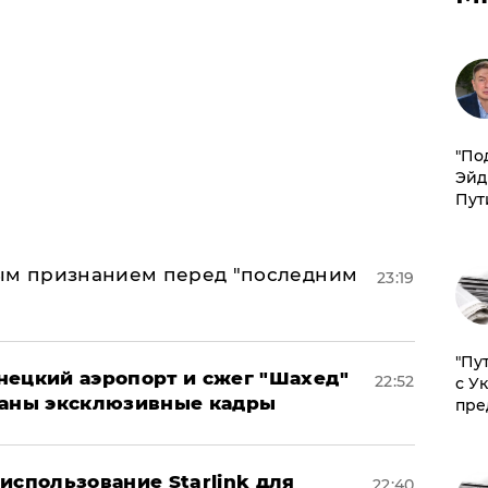
​"По
Эйд
Пут
ным признанием перед "последним
23:19
"Пу
нецкий аэропорт и сжег "Шахед"
22:52
с У
ваны эксклюзивные кадры
пре
использование Starlink для
22:40