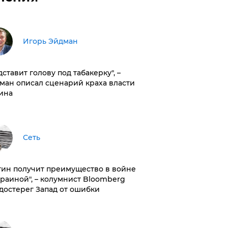
Игорь Эйдман
дставит голову под табакерку", –
ман описал сценарий краха власти
ина
Сеть
тин получит преимущество в войне
краиной", – колумнист Bloomberg
достерег Запад от ошибки