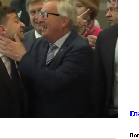
Гл
Поп