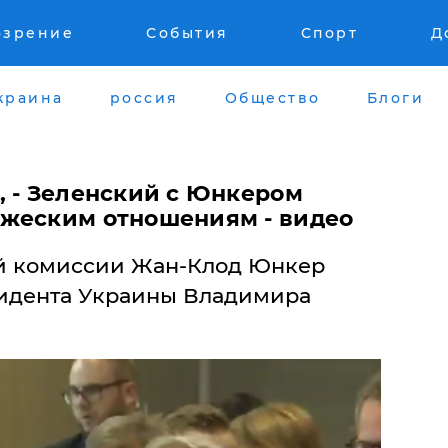
озрение
События
Спорт
Д
краина
россия
Общество
Блоги
, - Зеленский с Юнкером
жеским отношениям - видео
ой комиссии Жан-Клод Юнкер
зидента Украины Владимира