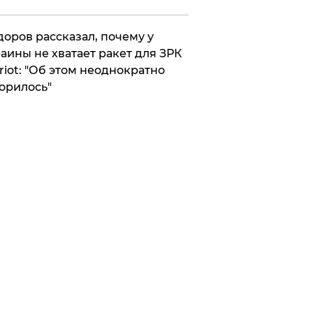
оров рассказал, почему у
аины не хватает ракет для ЗРК
riot: "Об этом неоднократно
орилось"