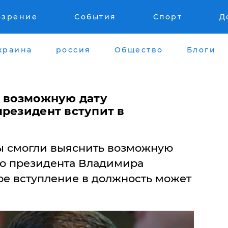
озрение
События
Спорт
Д
краина
россия
Общество
Блоги
и возможную дату
президент вступит в
ы смогли выяснить возможную
го президента Владимира
ое вступление в должность может