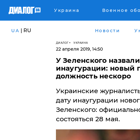
Украина
Военное об
| RU
UA
Новости
У
ДИАЛОГ
УКРАИНА
22 апреля 2019, 14:50
У Зеленского назвал
инаугурации: новый 
должность нескоро
​Украинские журналист
дату инаугурации ново
Зеленского: официальн
состояться 28 мая.