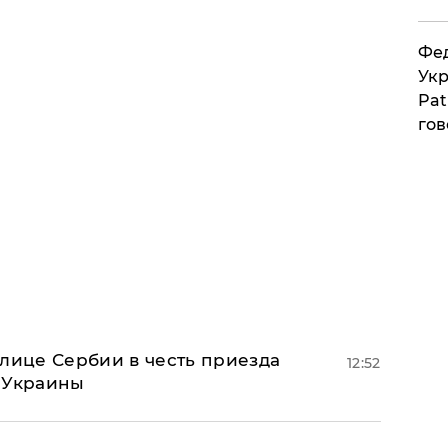
Фед
Укр
Pat
гов
олице Сербии в честь приезда
12:52
 Украины