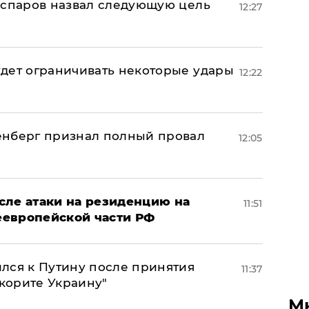
аспаров назвал следующую цель
12:27
дет ограничивать некоторые удары
12:22
енберг признал полный провал
12:05
сле атаки на резиденцию на
11:51
неевропейской части РФ
лся к Путину после принятия
11:37
окорите Украину"
М