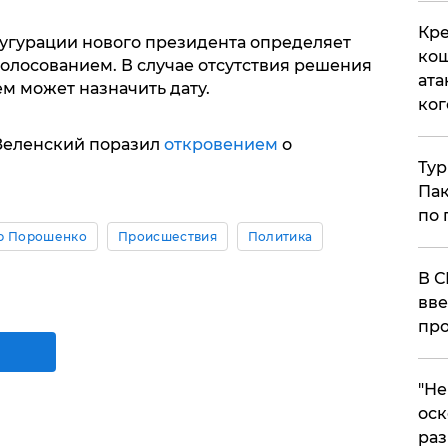
Кре
аугурации нового президента определяет
кош
олосованием. В случае отсутствия решения
ата
м может назначить дату.
ког
Зеленский поразил
откровением
о
Тур
Пак
по 
р Порошенко
Происшествия
Политика
В С
вве
про
​"Н
оск
раз