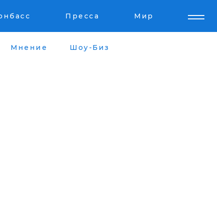
онбасс
Пресса
Мир
Мнение
Шоу-Биз