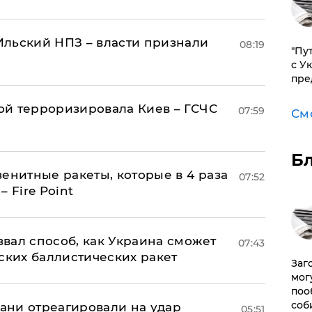
льский НПЗ – власти признали
08:19
"Пу
с У
пре
й терроризировала Киев – ГСЧС
07:59
См
Б
енитные ракеты, которые в 4 раза
07:52
 Fire Point
вал способ, как Украина сможет
07:43
ских баллистических ракет
Заг
мог
поо
соб
рани отреагировали на удар
05:51