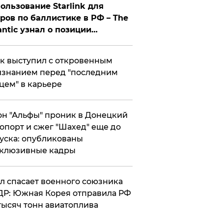
ользование Starlink для
ров по баллистике в РФ – The
antic узнал о позиции
знесмена
к выступил с откровенным
знанием перед "последним
цем" в карьере
н "Альфы" проник в Донецкий
опорт и сжег "Шахед" еще до
уска: опубликованы
склюзивные кадры
ул спасает военного союзника
Р: Южная Корея отправила РФ
тысяч тонн авиатоплива