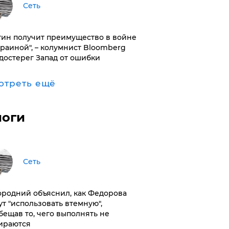
Сеть
тин получит преимущество в войне
краиной", – колумнист Bloomberg
достерег Запад от ошибки
отреть ещё
логи
Сеть
ородний объяснил, как Федорова
ут "использовать втемную",
бещав то, чего выполнять не
ираются