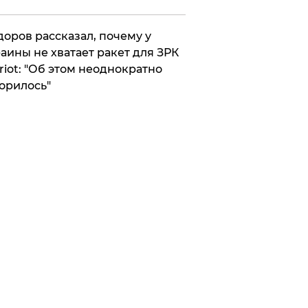
оров рассказал, почему у
аины не хватает ракет для ЗРК
riot: "Об этом неоднократно
орилось"