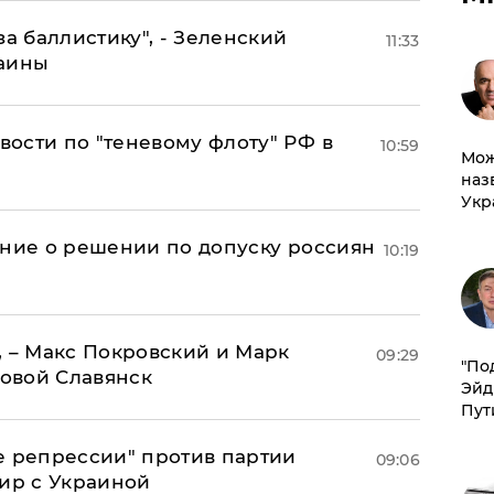
за баллистику", - Зеленский
11:33
раины
ости по "теневому флоту" РФ в
10:59
Мож
наз
Укр
ение о решении по допуску россиян
10:19
, – Макс Покровский и Марк
09:29
​"По
овой Славянск
Эйд
Пут
е репрессии" против партии
09:06
мир с Украиной