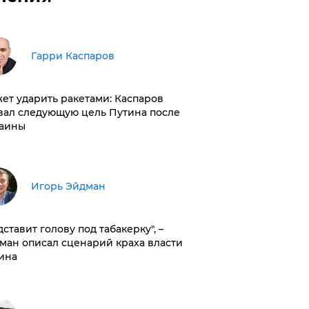
Гарри Каспаров
ет ударить ракетами: Каспаров
вал следующую цель Путина после
аины
Игорь Эйдман
дставит голову под табакерку", –
ман описал сценарий краха власти
ина