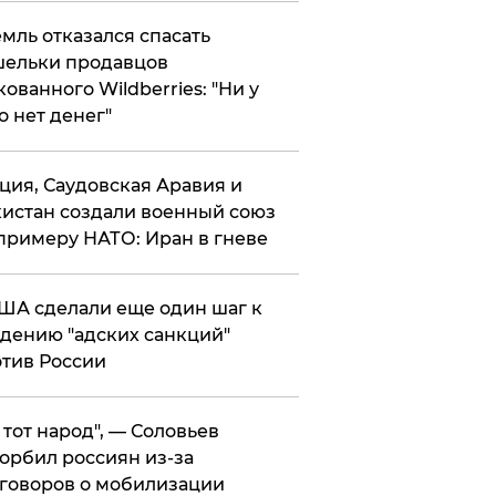
мль отказался спасать
ельки продавцов
кованного Wildberries: "Ни у
о нет денег"
ция, Саудовская Аравия и
истан создали военный союз
примеру НАТО: Иран в гневе
ША сделали еще один шаг к
дению "адских санкций"
тив России
е тот народ", — Соловьев
орбил россиян из-за
говоров о мобилизации