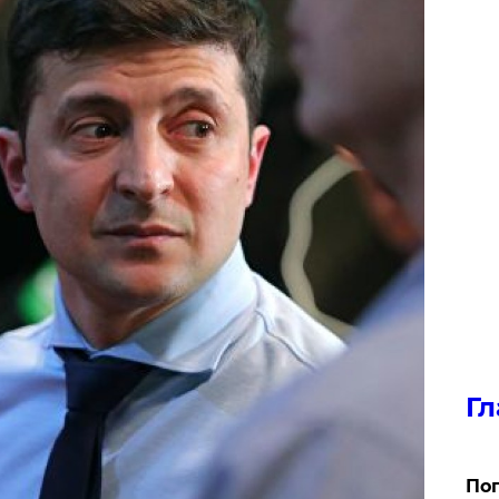
Гл
Поп