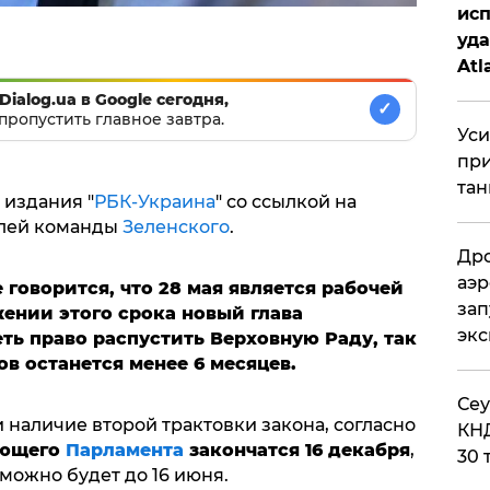
исп
уда
Atl
би
Dialog.ua в Google сегодня,
✓
пропустить главное завтра.
Уси
при
тан
издания "
РБК-Украина
" со ссылкой на
елей команды
Зеленского
.
Дро
аэр
говорится, что 28 мая является рабочей
зап
ении этого срока новый глава
эк
еть право распустить Верховную Раду, так
в останется менее 6 месяцев.
​Се
наличие второй трактовки закона, согласно
КНД
ующего
Парламента
закончатся 16 декабря
,
30 
 можно будет до 16 июня.