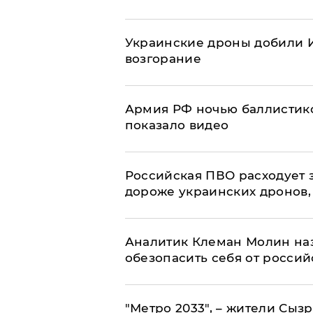
Украинские дроны добили И
возгорание
Армия РФ ночью баллистико
показало видео
Российская ПВО расходует з
дороже украинских дронов, –
Аналитик Клеман Молин наз
обезопасить себя от россий
"Метро 2033", – жители Сыз