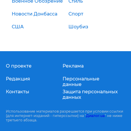
Военное Обозрение
Стиль
Новости Донбасса
Спорт
США
Шоубиз
О проекте
Реклама
Редакция
Персональные
данные
Контакты
Защита персональных
данных
Использование материалов разрешается при условии ссылки
(для интернет-изданий - гиперссылки) на "
Диалог.ua
" не ниже
третьего абзаца.