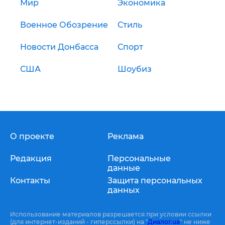
Мир
Экономика
Военное Обозрение
Стиль
Новости Донбасса
Спорт
США
Шоубиз
О проекте
Реклама
Редакция
Персональные
данные
Контакты
Защита персональных
данных
Использование материалов разрешается при условии ссылки
(для интернет-изданий - гиперссылки) на "
Диалог.ua
" не ниже