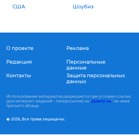
США
Шоубиз
О проекте
Реклама
Редакция
Персональные
данные
Контакты
Защита персональных
данных
Использование материалов разрешается при условии ссылки
(для интернет-изданий - гиперссылки) на "
Диалог.ua
" не ниже
третьего абзаца.
� 2026,
Все права защищены.