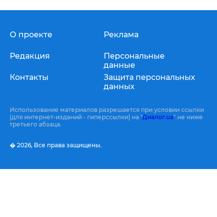
О проекте
Реклама
Редакция
Персональные
данные
Контакты
Защита персональных
данных
Использование материалов разрешается при условии ссылки
(для интернет-изданий - гиперссылки) на "
Диалог.ua
" не ниже
третьего абзаца.
� 2026,
Все права защищены.