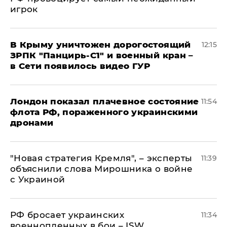
игрок
В Крыму уничтожен дорогостоящий
12:15
ЗРПК "Панцирь-С1" и военный кран –
в Сети появилось видео ГУР
Лондон показал плачевное состояние
11:54
флота РФ, пораженного украинскими
дронами
"Новая стратегия Кремля", – эксперты
11:39
объяснили слова Мирошника о войне
с Украиной
РФ бросает украинских
11:34
военнопленных в бои – ISW