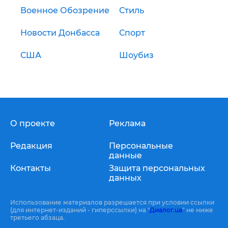
Военное Обозрение
Стиль
Новости Донбасса
Спорт
США
Шоубиз
О проекте
Реклама
Редакция
Персональные
данные
Контакты
Защита персональных
данных
Использование материалов разрешается при условии ссылки
(для интернет-изданий - гиперссылки) на "
Диалог.ua
" не ниже
третьего абзаца.