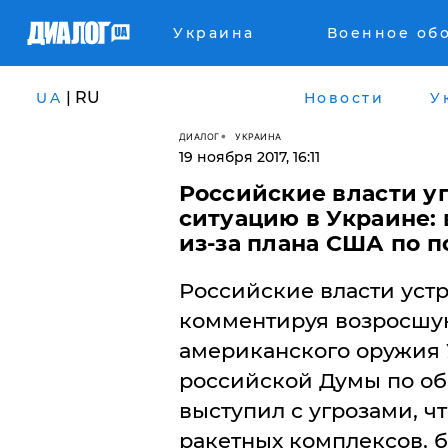
Украина
Военное об
| RU
UA
Новости
У
ДИАЛОГ
УКРАИНА
19 ноября 2017, 16:11
Российские власти у
ситуацию в Украине: 
из-за плана США по 
​Российские власти уст
комментируя возросшую
американского оружия 
российской Думы по о
выступил с угрозами, ч
ракетных комплексов, 