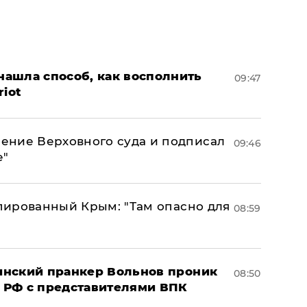
ашла способ, как восполнить
09:47
riot
ение Верховного суда и подписал
09:46
е"
упированный Крым: "Там опасно для
08:59
аинский пранкер Вольнов проник
08:50
 РФ с представителями ВПК