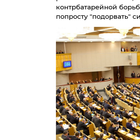
контрбатарейной борьбы
попросту "подорвать" с