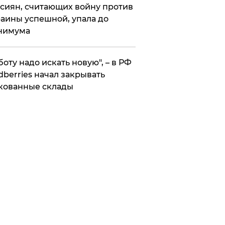
сиян, считающих войну против
аины успешной, упала до
нимума
боту надо искать новую", – в РФ
dberries начал закрывать
кованные склады