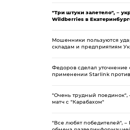
"Три штуки залетело", – у
Wildberries в Екатеринбург
Мошенники пользуются уда
складам и предприятиям У
Федоров сделал уточнение 
применении Starlink проти
"Очень трудный поединок", 
матч с "Карабахом"
​"Все любят победителей", –
обмена развединформацие