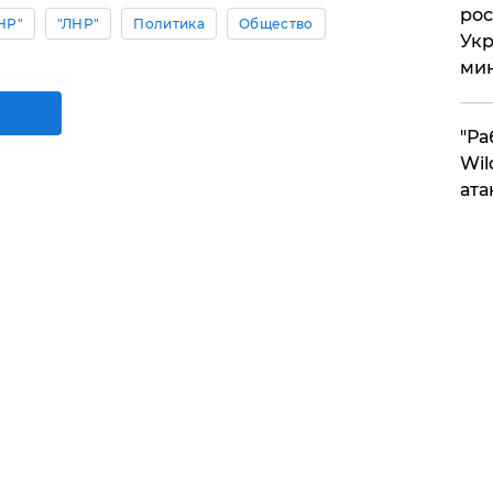
рос
НР"
"ЛНР"
Политика
Общество
Укр
ми
"Ра
Wil
ата