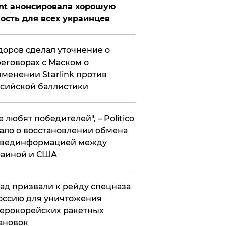
nt анонсировала хорошую
ость для всех украинцев
оров сделал уточнение о
еговорах с Маском о
менении Starlink против
сийской баллистики
се любят победителей", – Politico
ало о восстановлении обмена
звединформацией между
раиной и США
ад призвали к рейду спецназа
оссию для уничтожения
ерокорейских ракетных
ановок