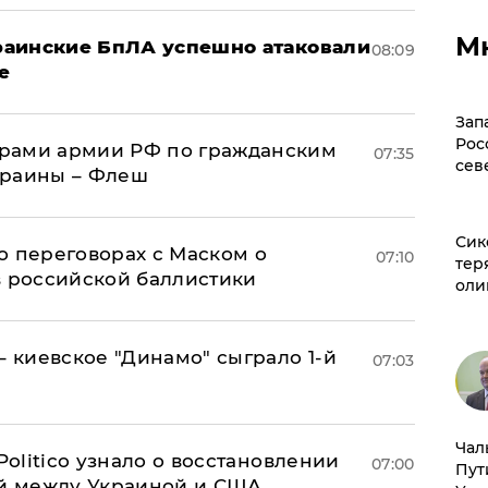
М
краинские БпЛА успешно атаковали
08:09
е
Зап
Рос
рами армии РФ по гражданским
07:35
сев
краины – Флеш
Сик
о переговорах с Маском о
07:10
тер
в российской баллистики
оли
– киевское "Динамо" сыграло 1-й
07:03
Чал
 Politico узнало о восстановлении
07:00
Пут
й между Украиной и США