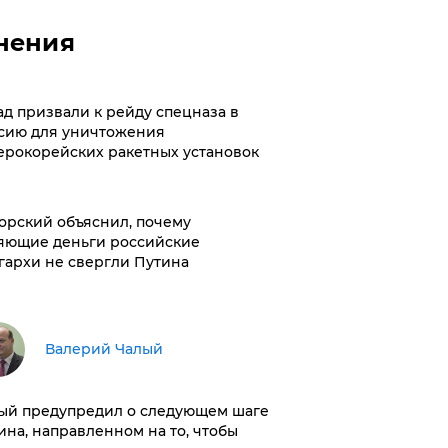
нения
ад призвали к рейду спецназа в
сию для уничтожения
ерокорейских ракетных установок
орский объяснил, почему
яющие деньги российские
гархи не свергли Путина
Валерий Чалый
ый предупредил о следующем шаге
ина, направленном на то, чтобы