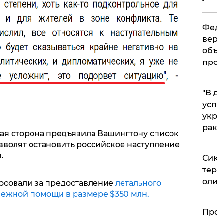
Фед
вер
объ
про
​"В
усп
укр
рак
ая сторона предъявила Вашингтону список
зволят остановить российское наступление
.
Сик
тер
оли
осовали за предоставление
летального
ежной помощи в размере $350 млн.
​Пр