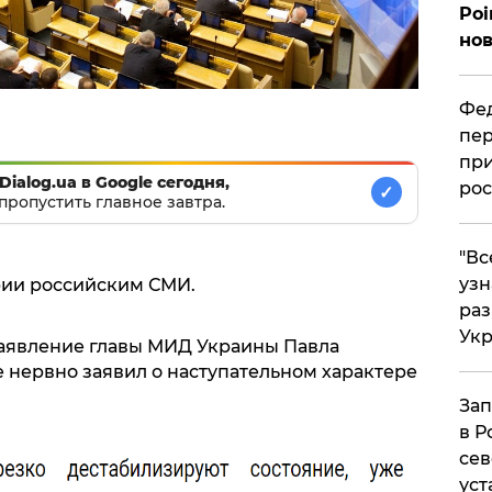
Poi
нов
Фед
пер
при
Dialog.ua в Google сегодня,
рос
✓
пропустить главное завтра.
​"В
узн
рии российским СМИ.
ра
Ук
заявление главы МИД Украины Павла
 нервно заявил о наступательном характере
Зап
в Р
сев
уст