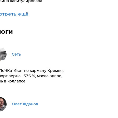
аина капитулировала
отреть ещё
логи
Сеть
оЛоЧКа" бьет по карману Кремля:
орт зерна −37,6 %, масла вдвое,
ль в коллапсе
Олег Жданов