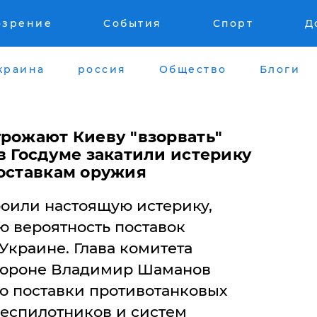
озрение
События
Спорт
Д
краина
россия
Общество
Блоги
грожают Киеву "взорвать"
в Госдуме закатили истерику
поставкам оружия
роили настоящую истерику,
 вероятность поставок
Украине. Глава комитета
бороне Владимир Шаманов
то поставки противотанковых
беспилотников и систем