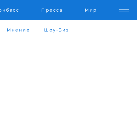
онбасс
Пресса
Мир
Мнение
Шоу-Биз