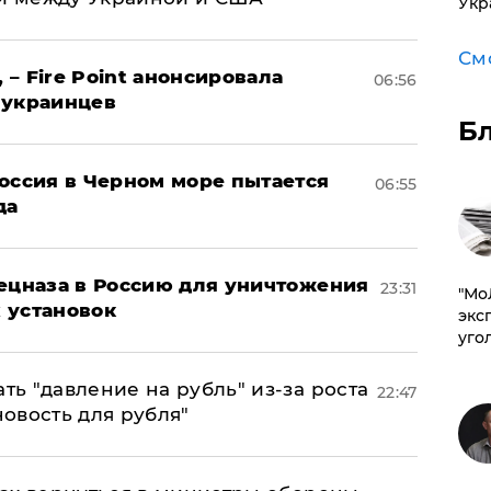
Укр
См
 – Fire Point анонсировала
06:56
 украинцев
Б
оссия в Черном море пытается
06:55
да
пецназа в Россию для уничтожения
23:31
​"М
 установок
эксп
уго
ь "давление на рубль" из-за роста
22:47
новость для рубля"