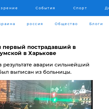
озрение
События
Спорт
Д
краина
россия
Общество
Блоги
н первый пострадавший в
Сумской в Харькове
 результате аварии сильнейший
был выписан из больницы.