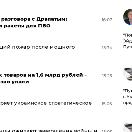
 разговора с Драпатым:
16:07
и ракеты для ПВО
​"По
Эйд
йший пожар после мощного
Пут
15:34
х товаров на 1,6 млрд рублей –
15:25
езко упали
"Пу
с У
оряет украинское стратегическое
пре
15:06
аинцы ожидают завершения войны и
15:03