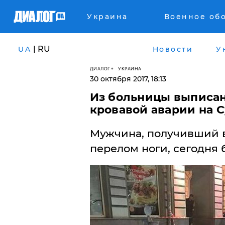
Украина
Военное об
| RU
UA
Новости
У
ДИАЛОГ
УКРАИНА
30 октября 2017, 18:13
Из больницы выписа
кровавой аварии на 
Мужчина, получивший в
перелом ноги, сегодня 