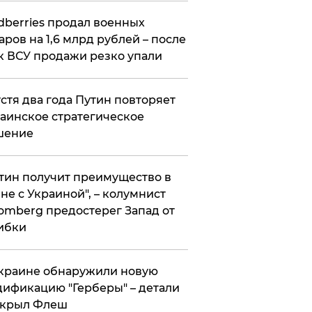
ldberries продал военных
аров на 1,6 млрд рублей – после
к ВСУ продажи резко упали
стя два года Путин повторяет
аинское стратегическое
шение
тин получит преимущество в
не с Украиной", – колумнист
omberg предостерег Запад от
ибки
краине обнаружили новую
ификацию "Герберы" – детали
скрыл Флеш