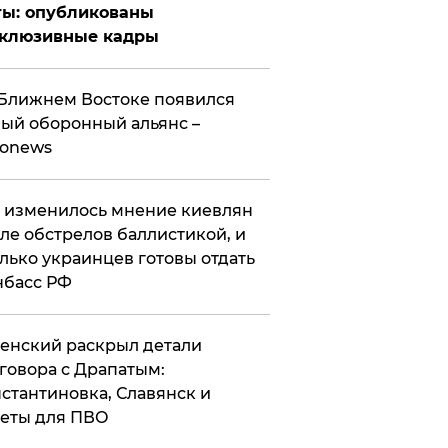
ты: опубликованы
склюзивные кадры
Ближнем Востоке появился
ый оборонный альянс –
ronews
 изменилось мнение киевлян
ле обстрелов баллистикой, и
лько украинцев готовы отдать
нбасс РФ
ленский раскрыл детали
говора с Драпатым:
стантиновка, Славянск и
еты для ПВО