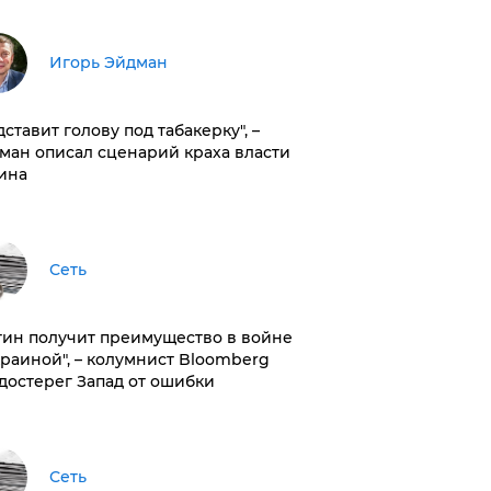
Игорь Эйдман
дставит голову под табакерку", –
ман описал сценарий краха власти
ина
Сеть
тин получит преимущество в войне
краиной", – колумнист Bloomberg
достерег Запад от ошибки
Сеть