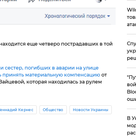
​Wi
тов
ата
Спу
находится еще четверо пострадавших в той
укр
ре
и сестер, погибших в аварии на улице
сь принять материальную компенсацию
от
"Пу
айцевой, которая находилась за рулем
вой
Blo
ош
Геннадий Кернес
Общество
Новости Украины
В У
мод
ра