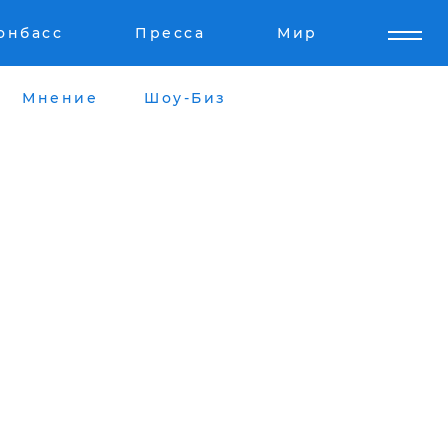
онбасс
Пресса
Мир
Мнение
Шоу-Биз