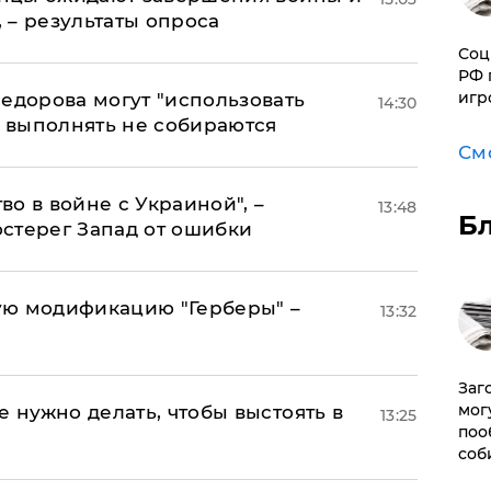
, – результаты опроса
Соц
РФ 
игр
едорова могут "использовать
14:30
о выполнять не собираются
См
о в войне с Украиной", –
13:48
Б
стерег Запад от ошибки
ую модификацию "Герберы" –
13:32
Заг
мог
е нужно делать, чтобы выстоять в
13:25
поо
соб