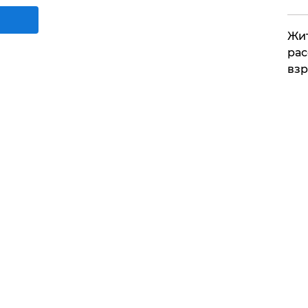
Жит
рас
вз