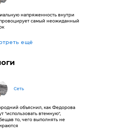
иальную напряженность внутри
провоцирует самый неожиданный
ок
отреть ещё
логи
Сеть
ородний объяснил, как Федорова
ут "использовать втемную",
бещав то, чего выполнять не
ираются