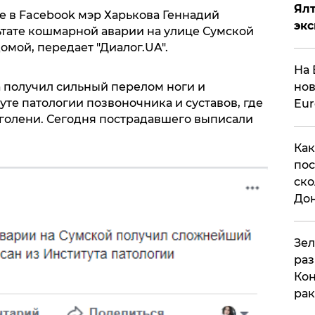
Ял
е в Facebook мэр Харькова Геннадий
эк
ьтате кошмарной аварии на улице Сумской
мой, передает "Диалог.UA".
На 
а получил сильный перелом ноги и
нов
уте патологии позвоночника и суставов, где
Eu
 голени. Сегодня пострадавшего выписали
Как
пос
ско
До
​Зе
раз
Кон
рак