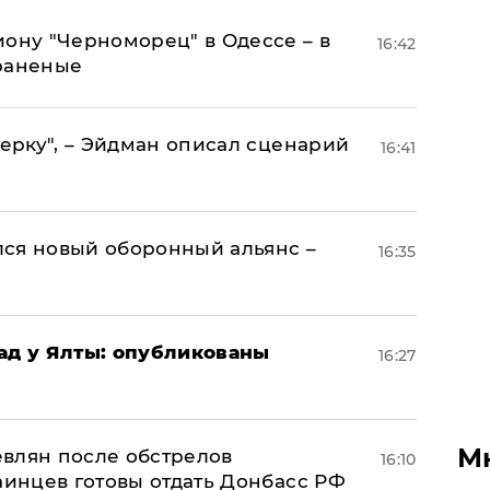
иону "Черноморец" в Одессе – в
16:42
раненые
керку", – Эйдман описал сценарий
16:41
ся новый оборонный альянс –
16:35
рад у Ялты: опубликованы
16:27
М
влян после обстрелов
16:10
аинцев готовы отдать Донбасс РФ