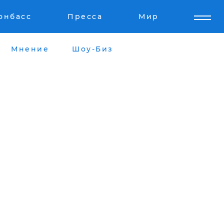
онбасс
Пресса
Мир
Мнение
Шоу-Биз