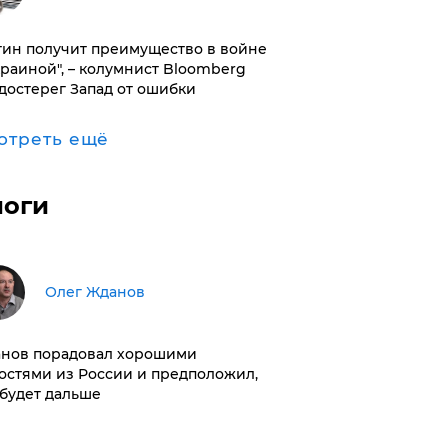
тин получит преимущество в войне
краиной", – колумнист Bloomberg
достерег Запад от ошибки
отреть ещё
логи
Олег Жданов
нов порадовал хорошими
остями из России и предположил,
 будет дальше