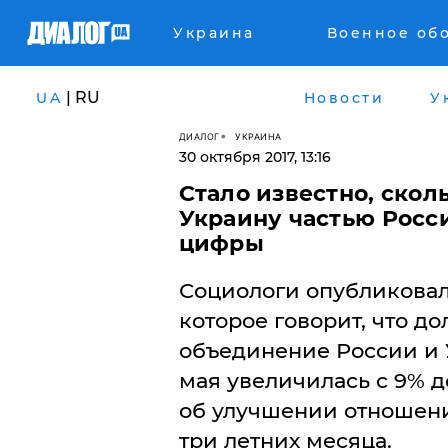
Украина
Военное об
| RU
UA
Новости
У
ДИАЛОГ
УКРАИНА
30 октября 2017, 13:16
Стало известно, скол
Украину частью Росс
цифры
​Социологи опубликовал
которое говорит, что д
объединение России и У
мая увеличилась с 9% до
об улучшении отношени
три летних месяца.