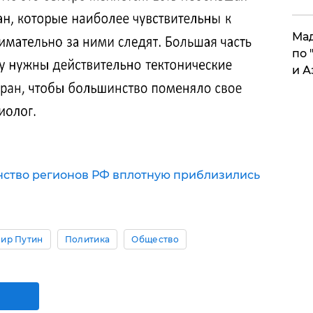
Мад
по 
и А
ство регионов РФ вплотную приблизились
ир Путин
Политика
Общество