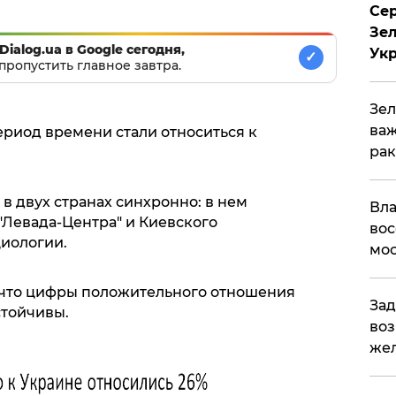
Сер
Зел
Dialog.ua в Google сегодня,
Ук
✓
пропустить главное завтра.
Зел
важ
ериод времени стали относиться к
рак
в двух странах синхронно: в нем
Вла
"Левада-Центра" и Киевского
вос
иологии.
мос
 что цифры положительного отношения
Зад
стойчивы.
воз
жел