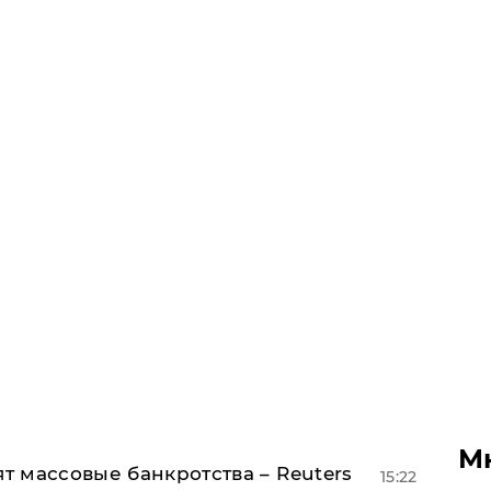
М
ят массовые банкротства – Reuters
15:22