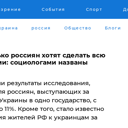
озрение
События
Спорт
Д
краина
россия
Общество
Блоги
ько россиян хотят сделать всю
ии: социологами названы
и результаты исследования,
оля россиян, выступающих за
краины в одно государство, с
 11%. Кроме того, стало известно
я жителей РФ к украинцам за