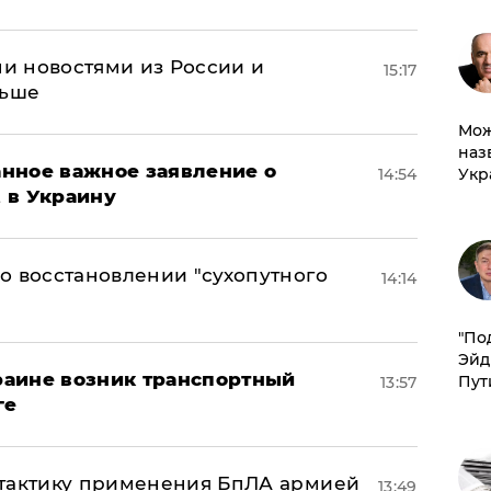
и новостями из России и
15:17
льше
Мож
наз
нное важное заявление о
14:54
Укр
t в Украину
о восстановлении "сухопутного
14:14
​"По
Эйд
краине возник транспортный
Пут
13:57
ге
 тактику применения БпЛА армией
13:49