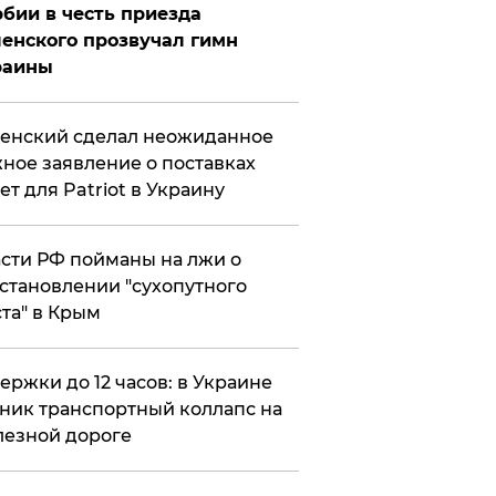
бии в честь приезда
енского прозвучал гимн
раины
енский сделал неожиданное
ное заявление о поставках
ет для Patriot в Украину
сти РФ пойманы на лжи о
становлении "сухопутного
та" в Крым
ержки до 12 часов: в Украине
ник транспортный коллапс на
езной дороге