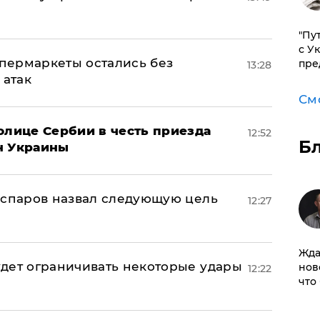
"Пу
с У
пермаркеты остались без
пре
13:28
 атак
См
олице Сербии в честь приезда
12:52
Б
н Украины
аспаров назвал следующую цель
12:27
Жда
дет ограничивать некоторые удары
нов
12:22
что