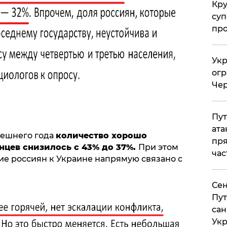
Кр
суп
про
Укр
огр
Чер
Пут
ата
ынешнего года
количество хорошо
пря
нцев снизилось с 43% до 37%.
При этом
час
ие россиян к Украине напрямую связано с
Сен
Пут
сан
Укр