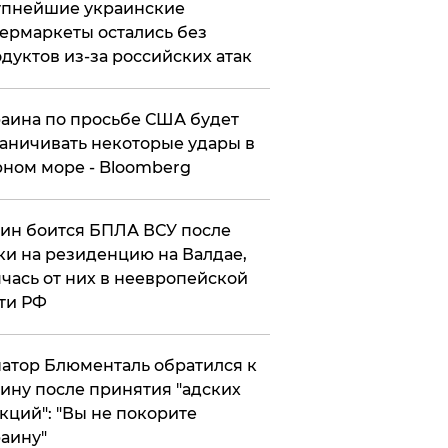
упнейшие украинские
ермаркеты остались без
дуктов из-за российских атак
аина по просьбе США будет
аничивать некоторые удары в
ном море - Bloomberg
ин боится БПЛА ВСУ после
ки на резиденцию на Валдае,
чась от них в неевропейской
ти РФ
атор Блюменталь обратился к
ину после принятия "адских
кций": "Вы не покорите
аину"