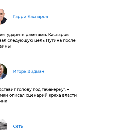
Гарри Каспаров
ет ударить ракетами: Каспаров
вал следующую цель Путина после
аины
Игорь Эйдман
дставит голову под табакерку", –
ман описал сценарий краха власти
ина
Сеть